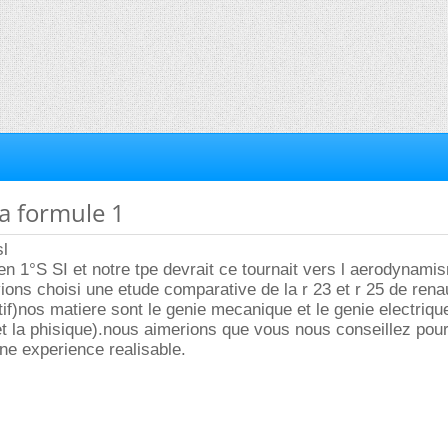
la formule 1
sl
s en 1°S SI et notre tpe devrait ce tournait vers l aerodynam
ions choisi une etude comparative de la r 23 et r 25 de rena
itif)nos matiere sont le genie mecanique et le genie electriq
t la phisique).nous aimerions que vous nous conseillez pou
ne experience realisable.