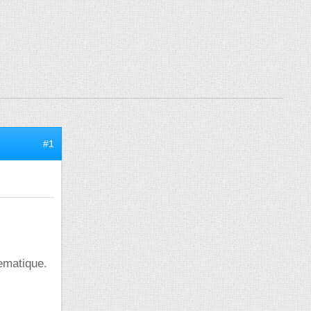
#1
ematique.