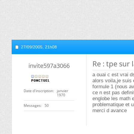
27/09/2005,
21h08
Re : tpe sur 
invite597a3066
a ouai c est vrai d
alors voila,je sui
formule 1 (nous av
Date d'inscription
janvier
ce n est pas defin
1970
englobe les math e
problematique et u
Messages
50
merci d avance