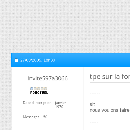
27/09/2005,
18h39
tpe sur la f
invite597a3066
------
Date d'inscription
janvier
slt
1970
nous voulons faire
Messages
50
-----