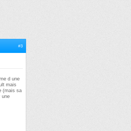
#3
isme d une
ult mais
ue (mais sa
r une