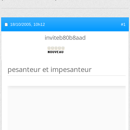
18/10/2005,
10h12
#1
inviteb80b8aad
pesanteur et impesanteur