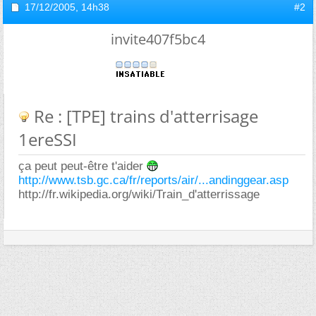
17/12/2005,
14h38
#2
invite407f5bc4
Re : [TPE] trains d'atterrisage
1ereSSI
ça peut peut-être t'aider
http://www.tsb.gc.ca/fr/reports/air/...andinggear.asp
http://fr.wikipedia.org/wiki/Train_d'atterrissage