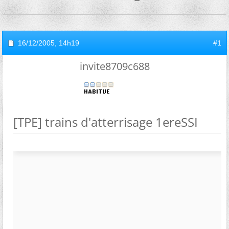
16/12/2005,
14h19
#1
invite8709c688
[TPE] trains d'atterrisage 1ereSSI