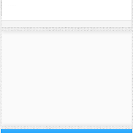
-----