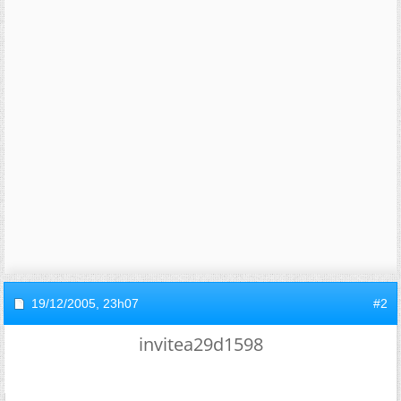
19/12/2005,
23h07
#2
invitea29d1598