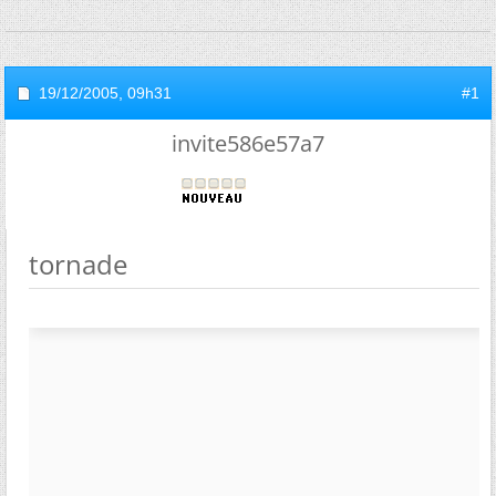
19/12/2005,
09h31
#1
invite586e57a7
tornade