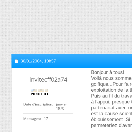
30/01/2004,
19h57
Bonjour à tous!
invitecff02a74
Voilà nous sommes 
golfique...Pour fa
exploitation de la 
Puis au fil du tra
à l'appui, presque 
Date d'inscription
janvier
partenariat avec u
1970
est la cause scien
Messages
17
éblouissement .Si
permeteriez d'avan