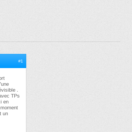
#1
ort
d'une
visible .
 ,avec TPs
ci en
ce moment
t un