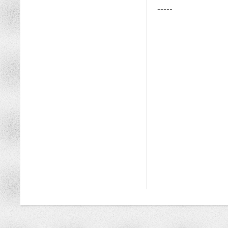
-----