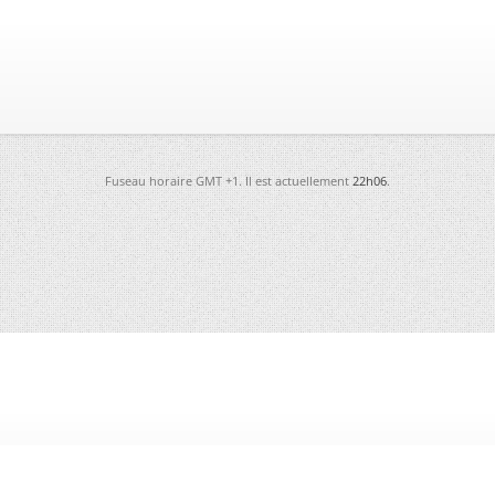
Fuseau horaire GMT +1. Il est actuellement
22h06
.
-
Futura
-
Archives
-
Conso
-