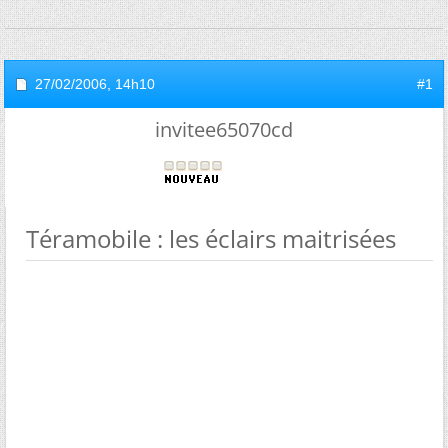
27/02/2006,
14h10
#1
invitee65070cd
Téramobile : les éclairs maitrisées