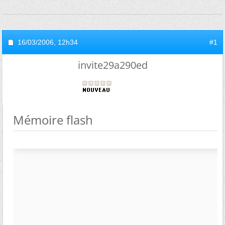
16/03/2006,
12h34
#1
invite29a290ed
Mémoire flash