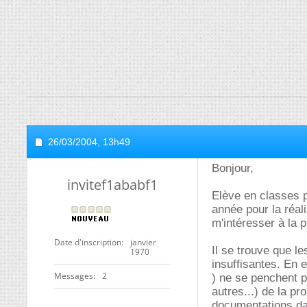
26/03/2004,
13h49
Bonjour,
invitef1ababf1
Elève en classes p
année pour la réal
m'intéresser à la 
Date d'inscription
janvier
Il se trouve que l
1970
insuffisantes. En e
Messages
2
) ne se penchent p
autres...) de la pr
documentations dan