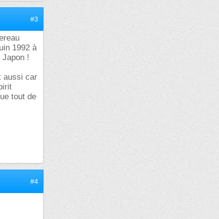
#3
gereau
Juin 1992 à
u Japon !
t aussi car
irit
que tout de
#4