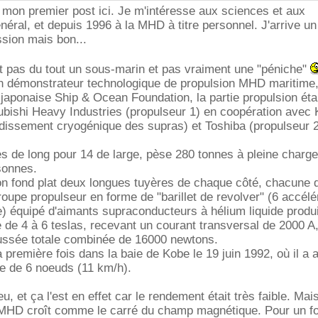
t mon premier post ici. Je m'intéresse aux sciences et aux
néral, et depuis 1996 à la MHD à titre personnel. J'arrive un
ssion mais bon...
t pas du tout un sous-marin et pas vraiment une "péniche"
n démonstrateur technologique de propulsion MHD maritime, 
 japonaise Ship & Ocean Foundation, la partie propulsion éta
ubishi Heavy Industries (propulseur 1) en coopération avec 
dissement cryogénique des supras) et Toshiba (propulseur 2
s de long pour 14 de large, pèse 280 tonnes à pleine charge
sonnes.
on fond plat deux longues tuyères de chaque côté, chacune 
roupe propulseur en forme de "barillet de revolver" (6 accélé
) équipé d'aimants supraconducteurs à hélium liquide produ
e 4 à 6 teslas, recevant un courant transversal de 2000 A, 
ussée totale combinée de 16000 newtons.
a première fois dans la baie de Kobe le 19 juin 1992, où il a a
re de 6 noeuds (11 km/h).
u, et ça l'est en effet car le rendement était très faible. Ma
MHD croît comme le carré du champ magnétique. Pour un fo