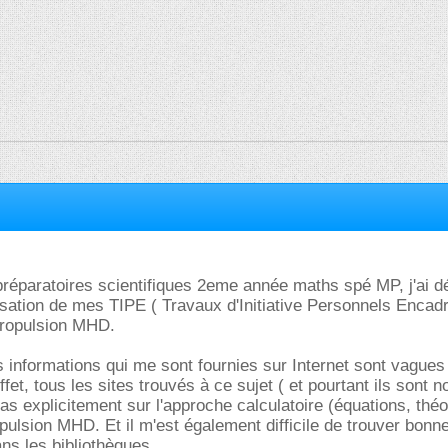
réparatoires scientifiques 2eme année maths spé MP, j'ai d
isation de mes TIPE ( Travaux d'Initiative Personnels Encad
propulsion MHD.
es informations qui me sont fournies sur Internet sont vagues
ffet, tous les sites trouvés à ce sujet ( et pourtant ils sont 
as explicitement sur l'approche calculatoire (équations, th
opulsion MHD. Et il m'est également difficile de trouver bonn
s les bibliothèques...