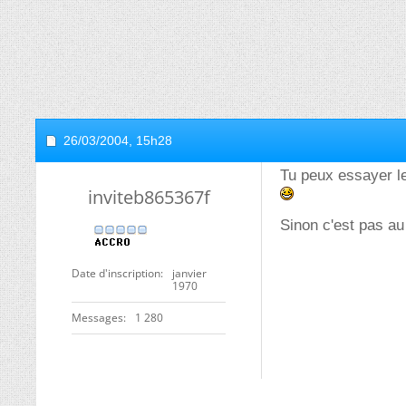
26/03/2004,
15h28
Tu peux essayer le
inviteb865367f
Sinon c'est pas au
Date d'inscription
janvier
1970
Messages
1 280