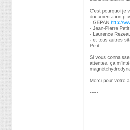
C'est pourquoi je 
documentation plus
- GEPAN
http://w
- Jean-Pierre Peti
- Laurence Rezea
- et tous autres s
Petit ...
Si vous connaissez
attentes, ça m'inté
magnétohydrodyna
Merci pour votre a
-----