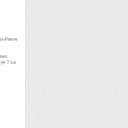
an-Pierre
 mes
-je ? La