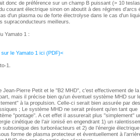
it donc de préférence sur un champ B puissant (> 10 teslas)
 du courant électrique sinon on aboutit à des régimes d'arcs 
as d'un plasma ou de forte électrolyse dans le cas d'un liqui
s supraconducteurs meilleurs.
u Yamato 1 :
 sur le Yamato 1 ici (PDF)<
to-1.
 Jean-Pierre Petit et le "B2 MHD", c'est effectivement de la
part, mais il précise bien qu'un éventuel système MHD sur l
ctement" à la propulsion. Celle-ci serait bien assurée par de
ssiques ; Le système MHD ne serait présent qu'en tant que
tème "pontage". A cet effet il assurerait plus "simplement" u
ergie cinétique de l'air ionisé en engendrant 1) un ralentiss
rée subsonique des turboréacteurs et 2) de l'énergie électrique
sous forme de plasma protecteur et éventuellement à l'arrièr