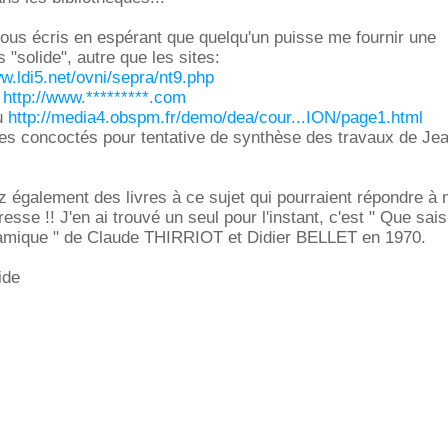
vous écris en espérant que quelqu'un puisse me fournir une
 "solide", autre que les sites:
ww.ldi5.net/ovni/sepra/nt9.php
t
http://www.*********.com
u
http://media4.obspm.fr/demo/dea/cour...ION/page1.html
ites concoctés pour tentative de synthèse des travaux de Je
 également des livres à ce sujet qui pourraient répondre à
resse !! J'en ai trouvé un seul pour l'instant, c'est " Que sais
mique " de Claude THIRRIOT et Didier BELLET en 1970.
ide