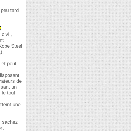
 peu tard
civil,
nt
Kobe Steel
).
 et peut
disposant
rateurs de
isant un
le tout
tteint une
is sachez
rt