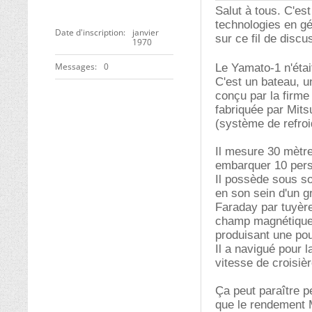
Salut à tous. C'es
technologies en gé
Date d'inscription
janvier
sur ce fil de discu
1970
Messages
0
Le Yamato-1 n'étai
C'est un bateau, u
conçu par la firme
fabriquée par Mits
(système de refroi
Il mesure 30 mètre
embarquer 10 per
Il possède sous s
en son sein d'un g
Faraday par tuyère
champ magnétique d
produisant une po
Il a navigué pour l
vitesse de croisiè
Ça peut paraître pe
que le rendement 