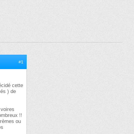
#1
écidé cette
rés ) de
 voires
nombreux !!
éorèmes ou
es