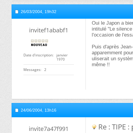
26/03/2004,
19h32
Oui le Japon a bi
invitef1ababf1
intitulé "Le silen
l'occasion de l'es
Puis d'après Jean-
apparemment pour 
Date d'inscription
janvier
uliserait un systè
1970
même !!
Messages
2
24/06/2004,
13h16
Re : TIPE 
invite7a47f991