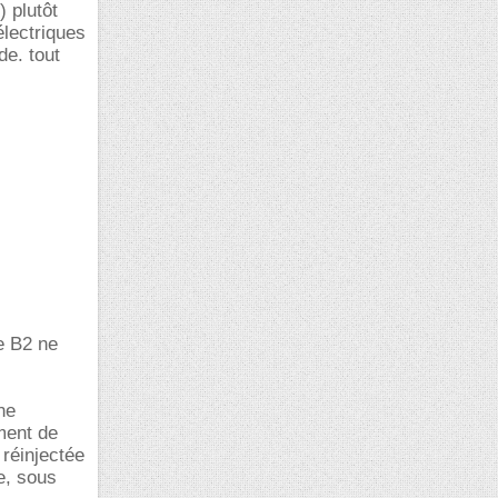
 plutôt
électriques
de. tout
e B2 ne
s
ne
ement de
 réinjectée
e, sous