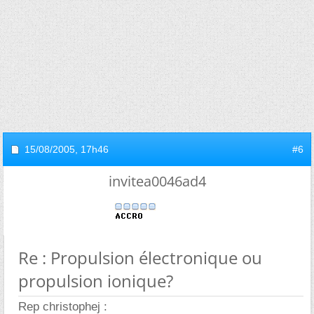
15/08/2005,
17h46
#6
invitea0046ad4
Re : Propulsion électronique ou
propulsion ionique?
Rep christophej :