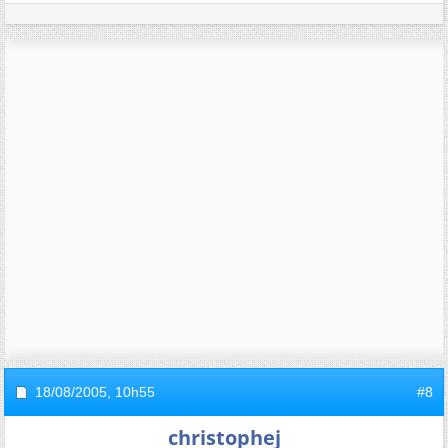
18/08/2005,
10h55
#8
christophej