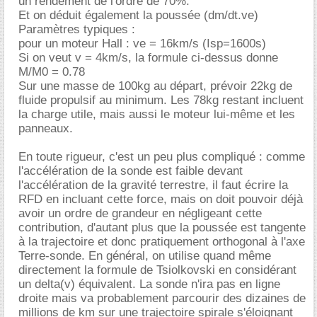
un rendement de l'ordre de 70%.
Et on déduit également la poussée (dm/dt.ve)
Paramètres typiques :
pour un moteur Hall : ve = 16km/s (Isp=1600s)
Si on veut v = 4km/s, la formule ci-dessus donne
M/M0 = 0.78
Sur une masse de 100kg au départ, prévoir 22kg de
fluide propulsif au minimum. Les 78kg restant incluent
la charge utile, mais aussi le moteur lui-même et les
panneaux.
En toute rigueur, c'est un peu plus compliqué : comme
l'accélération de la sonde est faible devant
l'accélération de la gravité terrestre, il faut écrire la
RFD en incluant cette force, mais on doit pouvoir déjà
avoir un ordre de grandeur en négligeant cette
contribution, d'autant plus que la poussée est tangente
à la trajectoire et donc pratiquement orthogonal à l'axe
Terre-sonde. En général, on utilise quand même
directement la formule de Tsiolkovski en considérant
un delta(v) équivalent. La sonde n'ira pas en ligne
droite mais va probablement parcourir des dizaines de
millions de km sur une trajectoire spirale s'éloignant