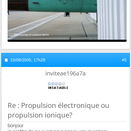
15/08/2005,
17h28
#5
inviteae196a7a
Re : Propulsion électronique ou
propulsion ionique?
bonjour