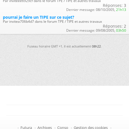
Par inviteee6929cf dans le forum TPE / TIPE et autres travaux
Réponses:
3
Dernier message:
08/10/2005,
21h13
pourrai je faire un TIPE sur ce sujet?
Par invitea706b4d7 dans le forum TPE / TIPE et autres travaux
Réponses:
2
Dernier message:
09/08/2005,
03h50
Fuseau horaire GMT +1. Il est actuellement
08h22
.
-
Futura
-
Archives
-
Conso
-
Gestion des cookies
-