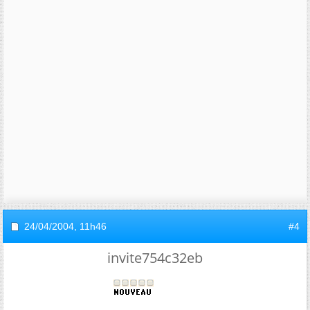
24/04/2004,
11h46
#4
invite754c32eb