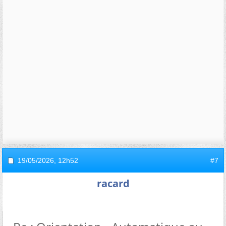
19/05/2026,
12h52
#7
racard