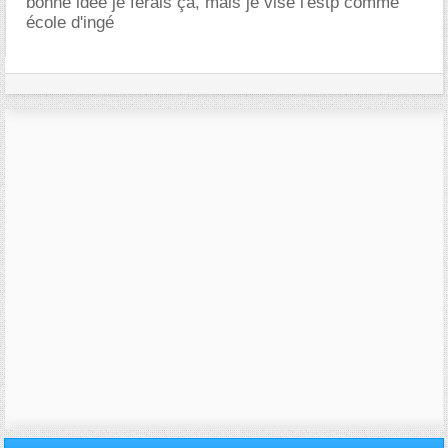
bonne idée je ferais ça, mais je vise l'estp comme
école d'ingé