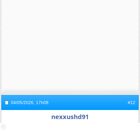
04/05/2026,
17h08
#12
nexxushd91