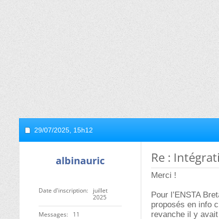
29/07/2025,
15h12
Re : Intégra
albinauric
Merci !
Date d'inscription
juillet
Pour l’ENSTA Breta
2025
proposés en info c
revanche il y avait
Messages
11