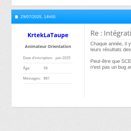
29/07/2025,
14h55
Re : Intégra
KrtekLaTaupe
Chaque année, il y
Animateur Orientation
leurs résultats des
Date d'inscription
juin 2025
Peut-être que SCEI
n'est pas un bug av
ge
58
Messages
881