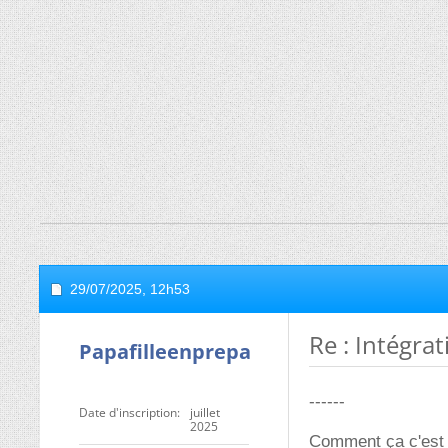
29/07/2025,
12h53
Re : Intégra
Papafilleenprepa
------
Date d'inscription
juillet
2025
Comment ça c'est 