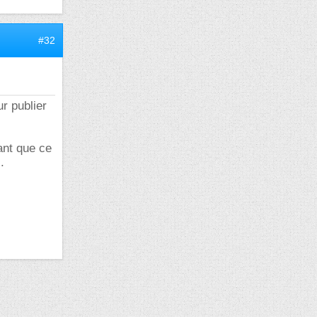
#32
r publier
ant que ce
.