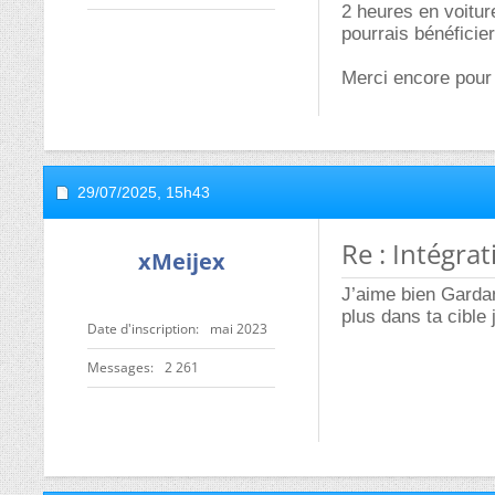
2 heures en voitur
pourrais bénéficie
Merci encore pour
29/07/2025,
15h43
Re : Intégra
xMeijex
J’aime bien Gardan
plus dans ta cible 
Date d'inscription
mai 2023
Messages
2 261