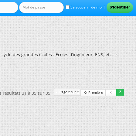
Se souvenir de moi ?
 cycle des grandes écoles : Écoles d’ingénieur, ENS, etc.
s résultats 31 à 35 sur 35
Page 2 sur 2
2
Première