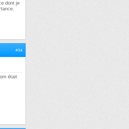
ce dont je
rtance.
#34
om était