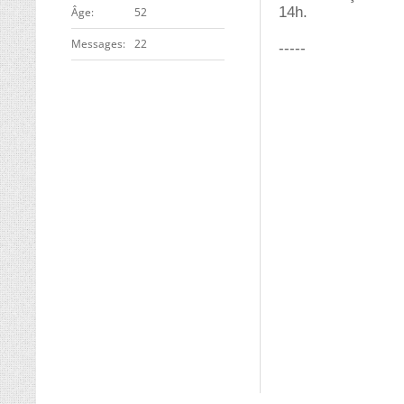
14h.
ge
52
Messages
22
-----