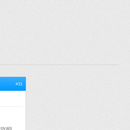
#31
royais