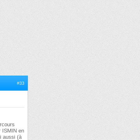
#33
arcours
ur ISMIN en
i aussi (à