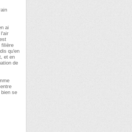
rain
en ai
'air
 est
filière
dis qu'en
, et en
uation de
comme
 entre
 bien se