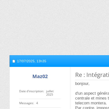
17/07/2025,
13h35
Re : Intégra
Maz02
bonjour,
Date d'inscription
juillet
d'un aspect généra
2025
centrale et mines
telecom montera.
Messages
4
Par contre, imposs