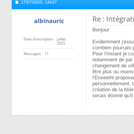
17/07/2025,
14h27
Re : Intégra
albinauric
Bonjour
Date d'inscription
juillet
Evidemment j'essay
2025
combien pourrais-j
Pour l'instant je c
Messages
11
notamment de par s
changement de vil
être plus ou moins
l'Enseeiht propose
personnellement. L
création de la fili
serais étonné qu'il