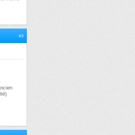
#3
ancien
ité)