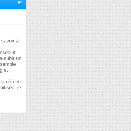
#4
 savoir à
.
Enseeiht
e-subir un
 semble
g et
 la récente
bilisée, je