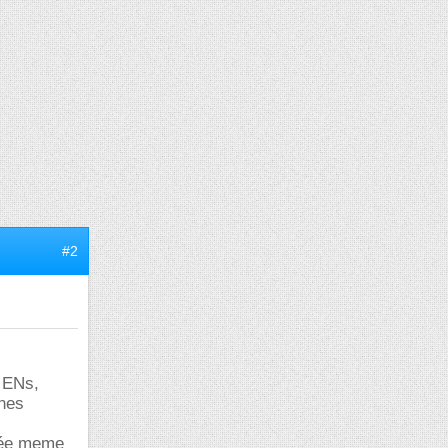
#2
X ENs,
ines
nnée meme