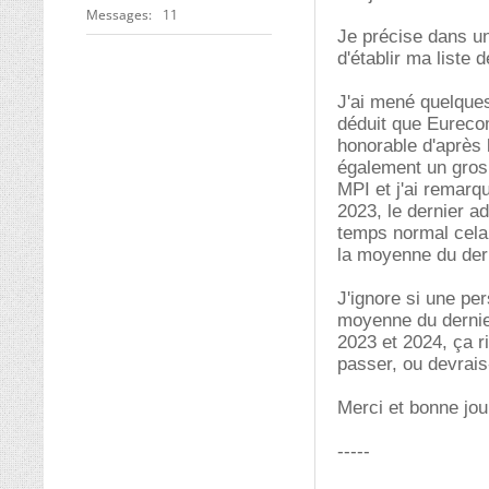
Messages
11
Je précise dans un
d'établir ma liste 
J'ai mené quelques
déduit que Eurecom
honorable d'après l
également un gros 
MPI et j'ai remarq
2023, le dernier a
temps normal cela d
la moyenne du dern
J'ignore si une pe
moyenne du dernier
2023 et 2024, ça r
passer, ou devrais
Merci et bonne jo
-----