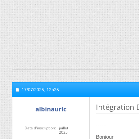
17/07/2025,
12h25
Intégration
albinauric
------
Date d'inscription
juillet
2025
Bonjour