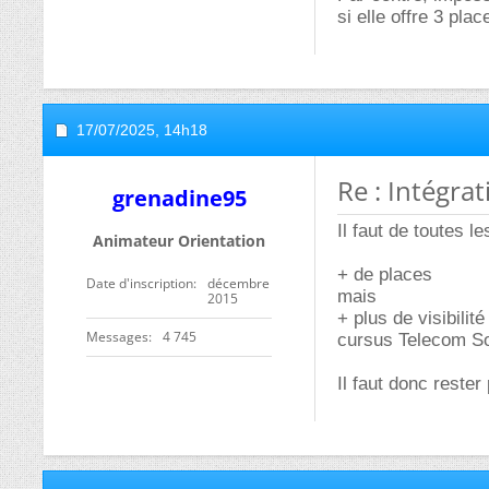
si elle offre 3 plac
17/07/2025,
14h18
Re : Intégra
grenadine95
Il faut de toutes le
Animateur Orientation
+ de places
Date d'inscription
décembre
mais
2015
+ plus de visibili
Messages
4 745
cursus Telecom Sop
Il faut donc rester