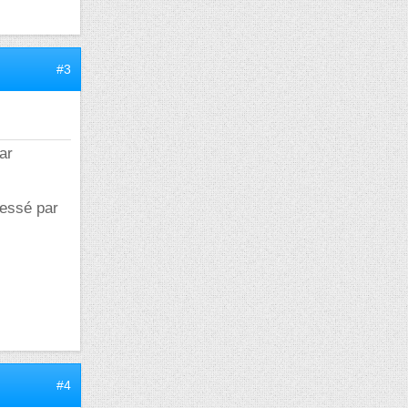
#3
ar
ressé par
#4