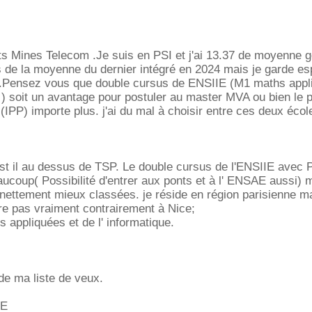
ats Mines Telecom .Je suis en PSI et j'ai 13.37 de moyenne 
 de la moyenne du dernier intégré en 2024 mais je garde esp
2 .Pensez vous que double cursus de ENSIIE (M1 maths appl
) soit un avantage pour postuler au master MVA ou bien le p
IPP) importe plus. j'ai du mal à choisir entre ces deux écol
 il au dessus de TSP. Le double cursus de l'ENSIIE avec P
aucoup( Possibilité d'entrer aux ponts et à l' ENSAE aussi)
ettement mieux classées. je réside en région parisienne m
re pas vraiment contrairement à Nice;
s appliquées et de l' informatique.
e ma liste de veux.
IE