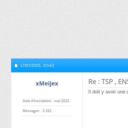
17/07/2025,
22h52
Re : TSP , E
xMeijex
Il doit y avoir une
Date d'inscription
mai 2023
Messages
2 262