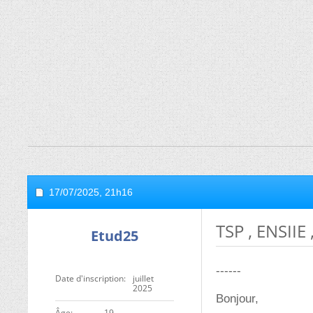
17/07/2025,
21h16
TSP , ENSII
Etud25
------
Date d'inscription
juillet
2025
Bonjour,
ge
19