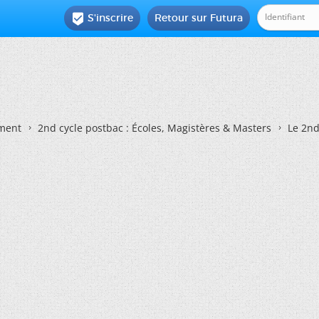
S'inscrire
Retour sur Futura

ement
2nd cycle postbac : Écoles, Magistères & Masters
Le 2nd