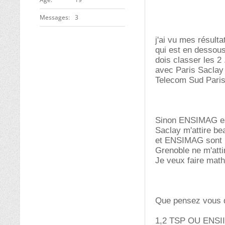
Messages
3
j'ai vu mes résult
qui est en dessous
dois classer les 
avec Paris Saclay 
Telecom Sud Paris(
Sinon ENSIMAG est
Saclay m'attire be
et ENSIMAG sont n
Grenoble ne m'atti
Je veux faire math
Que pensez vous d
1,2 TSP OU ENSI