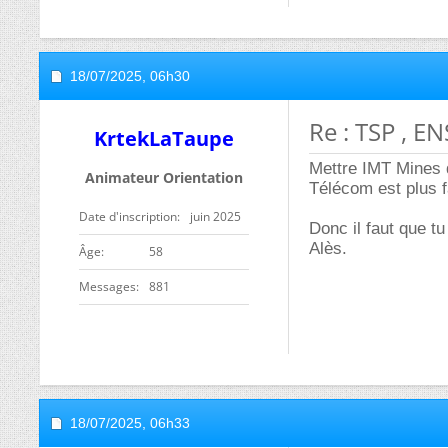
18/07/2025,
06h30
Re : TSP , E
KrtekLaTaupe
Mettre IMT Mines d
Animateur Orientation
Télécom est plus fa
Date d'inscription
juin 2025
Donc il faut que tu
Alès.
ge
58
Messages
881
18/07/2025,
06h33