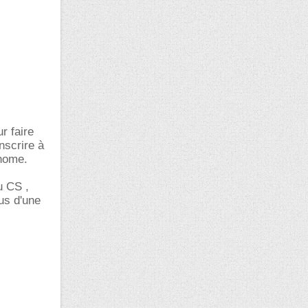
r faire
nscrire à
onome.
u CS ,
us d'une