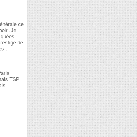
générale ce
oir .Je
iquées
restige de
es .
aris
 mais TSP
ais