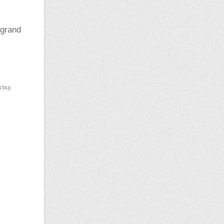
 grand
STA))