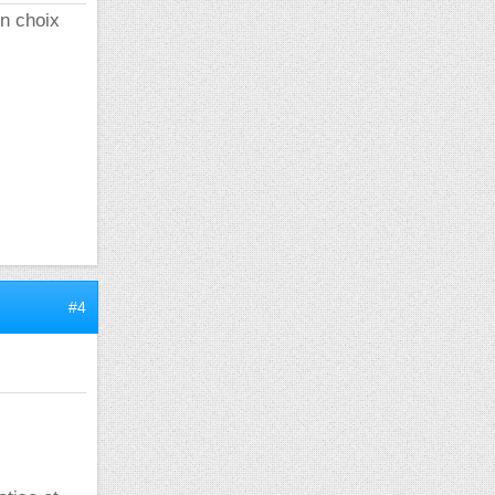
on choix
#4