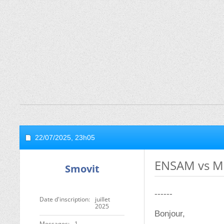
22/07/2025,
23h05
ENSAM vs Mi
Smovit
------
Date d'inscription
juillet
2025
Bonjour,
Messages
1