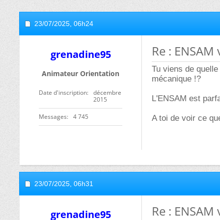
23/07/2025,
06h24
Re : ENSAM 
grenadine95
Tu viens de quelle
Animateur Orientation
mécanique !?
Date d'inscription
décembre
L'ENSAM est parfa
2015
Messages
4 745
A toi de voir ce q
23/07/2025,
06h31
Re : ENSAM 
grenadine95