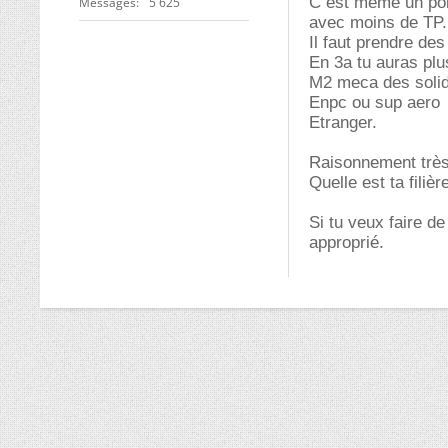
C est même un poi
Messages
5 625
avec moins de TP.
Il faut prendre de
En 3a tu auras plu
M2 meca des solid
Enpc ou sup aero
Etranger.
Raisonnement très
Quelle est ta filièr
Si tu veux faire d
approprié.