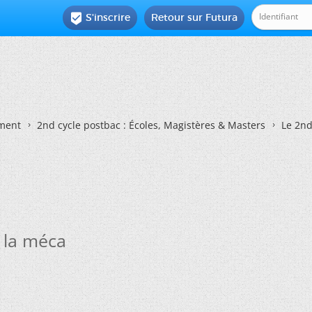
S'inscrire
Retour sur Futura

ement
2nd cycle postbac : Écoles, Magistères & Masters
Le 2nd
 la méca