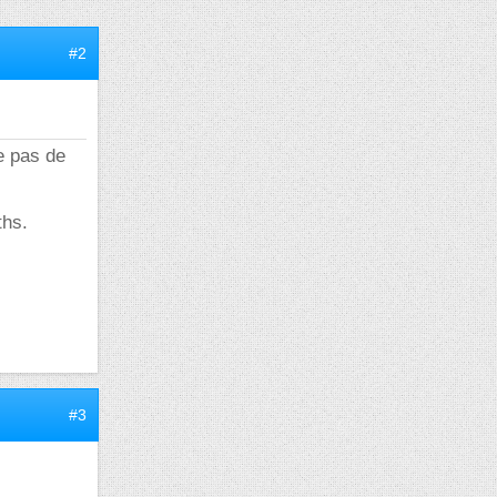
#2
e pas de
ths.
#3