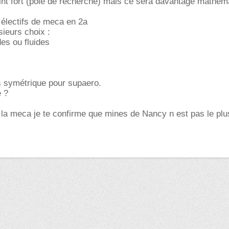
nt fort (pôle de recherche) mais ce sera davantage mathéma
s électifs de meca en 2a
sieurs choix :
es ou fluides
 symétrique pour supaero.
e ?
e la meca je te confirme que mines de Nancy n est pas le plu