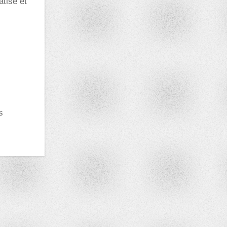
tise et
s