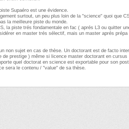
 piste Supaéro est une évidence.
ement surtout, un peu plus loin de la "science" quoi que CS
as la meilleure piste du monde.
S, la piste trés fondamentale en fac ( aprés L3 ou quitter un
nsidérer en master trés sélectif, mais un master aprés prépa
 un non sujet en cas de thèse. Un doctorant est de facto inter
e de prestige ) même si licence master doctorant en cursus
mporte quel doctorat en science est exportable pour son post
nce sera le contenu / "value" de sa thèse.