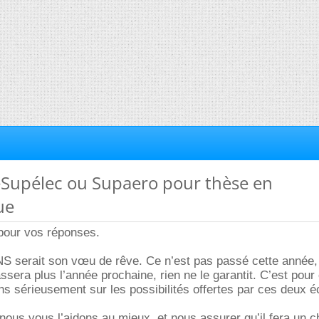
leSupélec ou Supaero pour thèse en
ue
pour vos réponses.
NS serait son vœu de rêve. Ce n’est pas passé cette année,
ssera plus l’année prochaine, rien ne le garantit. C’est pour
 sérieusement sur les possibilités offertes par ces deux é
, nous vous l’aidons au mieux, et nous assurer qu’il fera un c