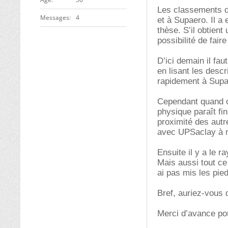
Les classements de
Messages
4
et à Supaero. Il a
thèse. S’il obtient
possibilité de fair
D’ici demain il fa
en lisant les descr
rapidement à Supa
Cependant quand on
physique paraît fin
proximité des autr
avec UPSaclay à n
Ensuite il y a le 
Mais aussi tout ce
ai pas mis les pi
Bref, auriez-vous 
Merci d’avance po