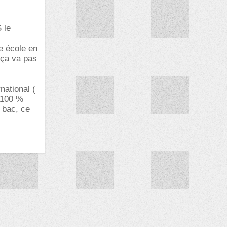
 le
e école en
 ça va pas
national (
 100 %
 bac, ce