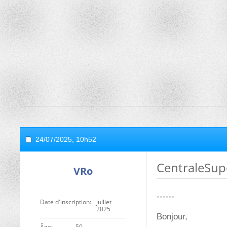
24/07/2025,
10h52
CentraleSup
VRo
------
Date d'inscription
juillet
2025
Bonjour,
ge
50