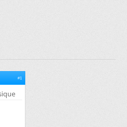
#1
sique