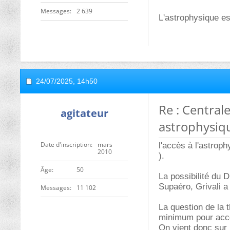
Messages
2 639
L'astrophysique es
24/07/2025,
14h50
Re : Centra
agitateur
astrophysiq
Date d'inscription
mars
l'accès à l'astro
2010
).
ge
50
La possibilité du 
Supaéro, Grivali a 
Messages
11 102
La question de la 
minimum pour accé
On vient donc sur 