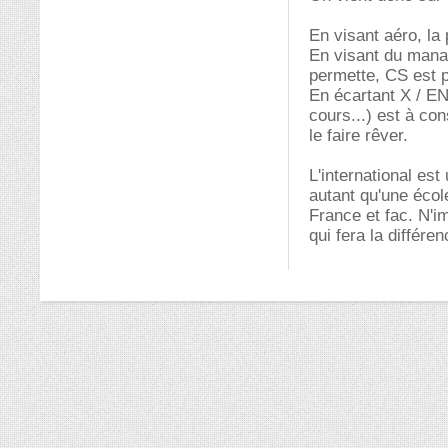
En visant aéro, la
En visant du manag
permette, CS est p
En écartant X / EN
cours...) est à co
le faire rêver.
L'international est
autant qu'une écol
France et fac. N'i
qui fera la différe