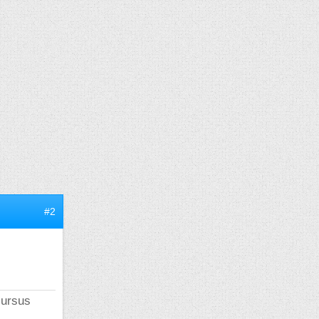
#2
cursus