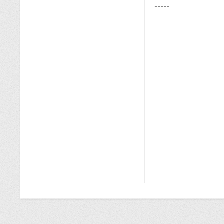
-----