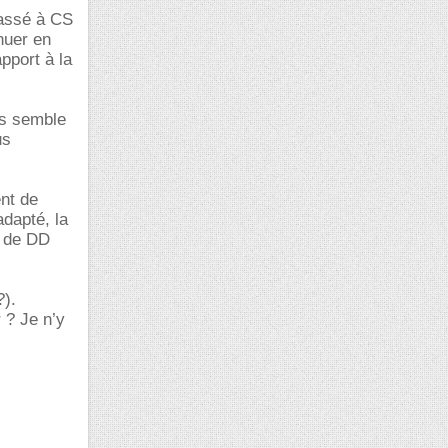
lassé à CS
nuer en
apport à la
us semble
us
ent de
adapté, la
s de DD
?).
 ? Je n’y