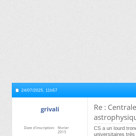
24/07/2025,
11h57
Re : Centra
grivali
astrophysiq
Date d'inscription
février
CS a un lourd tron
2015
universitaires trè