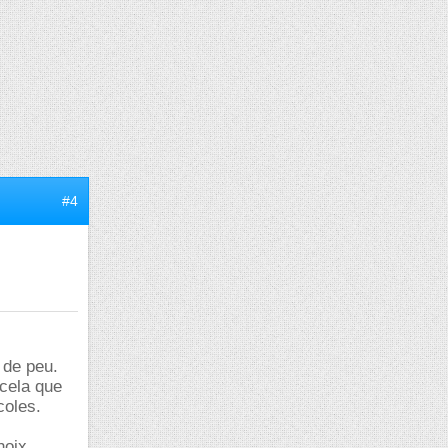
#4
 de peu.
 cela que
coles.
hoix