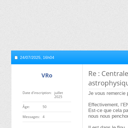
24/07/2025,
16h04
Re : Centra
VRo
astrophysiq
Date d'inscription
juillet
Je vous remercie 
2025
Effectivement, l’E
ge
50
Est-ce que cela pa
nous nous penchons
Messages
4
Il est dans le flou