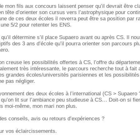
 mon fils aux concours laissent penser qu’il devrait être c
 en tête d’orienter son cursus vers l’astrophysique pour conti
 une de ces deux écoles il reverra peut être sa position par r
e une 5/2 pour retenter les ENS.
ut qu’il détermine s’il place Supaero avant ou après CS. Il no
iptifs des 3 ans d’école qu’il pourra orienter son parcours pl
ero.
 creuse les possibilités offertes à CS, l’offre du départem
alement très intéressante, le parcours recherche tout à fait 
es grandes écoles/universités parisiennes et les possibilité
e pas négliger.
rayonnement des deux écoles à l’international (CS > Supaero 
 qu’on lit sur l’ambiance peu studieuse à CS… Doit-on si fier
eds moi-même, mon mari non plus.
des conseils, avis ou retours d’expériences ?
ur vos éclaircissements.