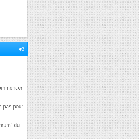
#3
 commencer
is pas pour
nimum" du