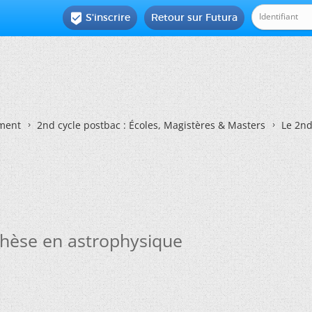
S'inscrire
Retour sur Futura

ement
2nd cycle postbac : Écoles, Magistères & Masters
Le 2nd
thèse en astrophysique