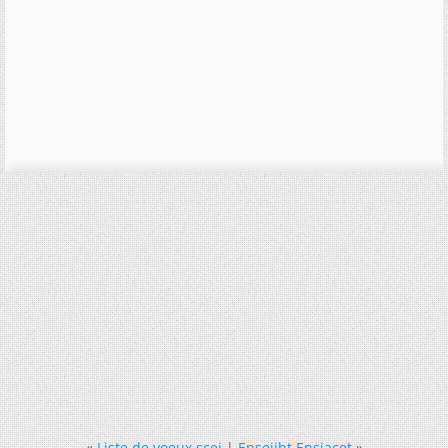
«
Liste de voeux scei
|
Enseiiht Ensiacet
»