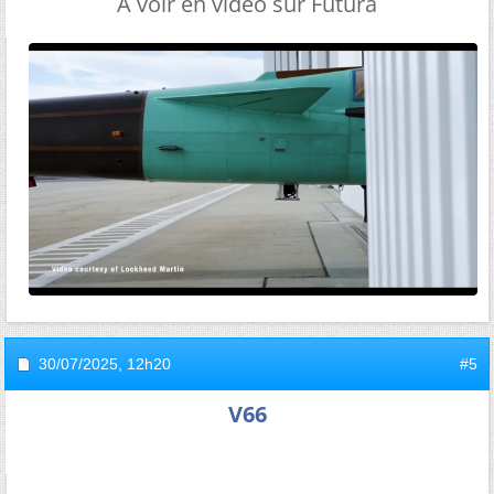
A voir en vidéo sur Futura
30/07/2025,
12h20
#5
V66