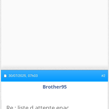
30/07/2025,
07h03
#2
Brother95
Re : liste d attente enac