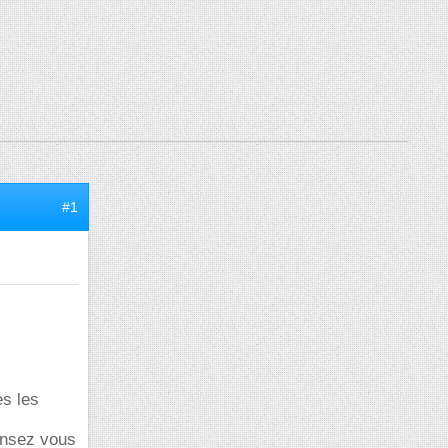
#1
ès les
ensez vous