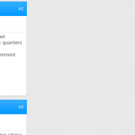
#2
uel
x quartiers
èrement
#3
lque chose