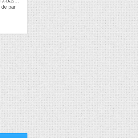
là-bas...
 de par