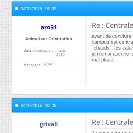
04/07/2015,
19h02
Re : Centrale
aro31
avant de conclure 
Animateur Orientation
campus est central
"chauds", les cala
Date d'inscription
mars
je n'en ai aucune 
2015
mal placé.
Messages
5 259
04/07/2015,
20h25
Re : Centrale
grivali
Tu peux jeter un c