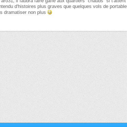
o31, il faudra faire gaffe aux quartiers "chauds" si t'atterit 
ntendu d'histoires plus graves que quelques vols de portable
as dramatiser non plus