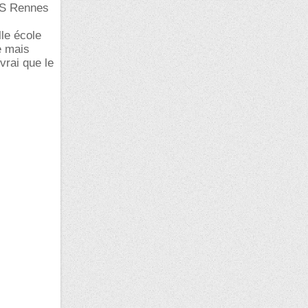
ENS Rennes
lle école
e mais
vrai que le