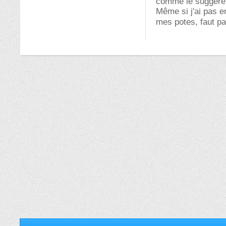
comme le suggère ar
Même si j'ai pas e
mes potes, faut p