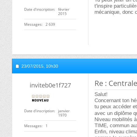
t'inspire particul
Date d'inscription
février
mécanique, donc c'
2015
Messages
2 639
23/07/2015,
10h30
Re : Centrale
inviteb0e1f727
Salut!
Concernant ton hési
tu peux accéder et 
Date d'inscription
janvier
avec un diplôme
1970
Niveau mobilités à 
TIME, commun aux
Messages
1
Enfin, niveau clima