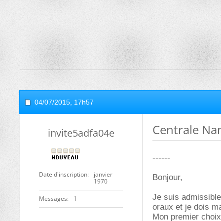
04/07/2015,
17h57
Centrale Nant
invite5adfa04e
------
Date d'inscription
janvier
Bonjour,
1970
Je suis admissible
Messages
1
oraux et je dois m
Mon premier choix 