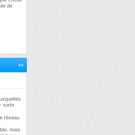
ole de
#4
auxquelles
 sortir
le réseau
able, mais