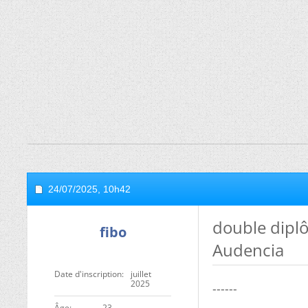
24/07/2025,
10h42
double diplô
fibo
Audencia
Date d'inscription
juillet
2025
------
ge
23