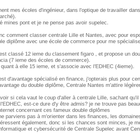
ent mes écoles d'ingénieur, dans l'optique de travailler dans
arché).
pé mines pont et je ne pense pas avoir supelec.
c comment classer centrale Lille et Nantes, avec pour espo
uble diplôme avec une école de commerce pour me spécialise
est classé 12 ieme du classement figaro , et propose un do
cia (7 ieme des écoles de commerce).
st quant à elle 15 ieme, et s'associe avec l'EDHEC (4ieme).
t d'avantage spécialisé en finance, j'opterais plus pour cent
vantage du double diplôme, Centrale Nantes m'attire légère
oir si cela vaut le coup d'aller à centrale Lille, sachant qu'il
à l'EDHEC, est-ce dure d'y être admis? je ne trouve pas bea
internet concernant ces fameux double diplômes
ne parviens pas à m'orienter dans les finances, les domaine
ntéressent également, donc si les chances sont minces, je me
 informatique et cybersécurité de Centrale Supelec avant Cent