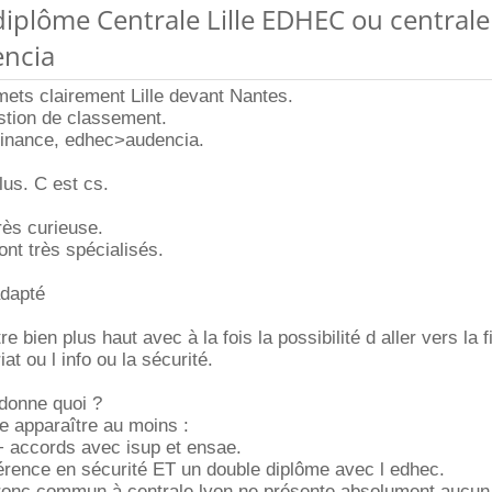
diplôme Centrale Lille EDHEC ou centrale
ncia
 mets clairement Lille devant Nantes.
stion de classement.
 finance, edhec>audencia.
lus. C est cs.
très curieuse.
ont très spécialisés.
adapté
e bien plus haut avec à la fois la possibilité d aller vers la 
at ou l info ou la sécurité.
donne quoi ?
ire apparaître au moins :
e+ accords avec isup et ensae.
érence en sécurité ET un double diplôme avec l edhec.
tronc commun à centrale lyon ne présente absolument aucun 