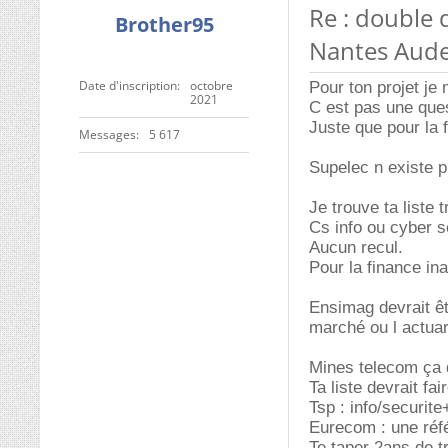
Re : double 
Brother95
Nantes Aude
Date d'inscription
octobre
Pour ton projet je
2021
C est pas une que
Juste que pour la
Messages
5 617
Supelec n existe p
Je trouve ta liste 
Cs info ou cyber s
Aucun recul.
Pour la finance in
Ensimag devrait êtr
marché ou l actuari
Mines telecom ça 
Ta liste devrait fa
Tsp : info/securit
Eurecom : une réf
Te taper 2ans de 