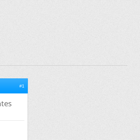
#1
ntes