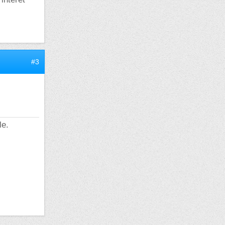
#3
le.