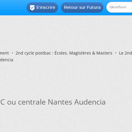
S'inscrire
Retour sur Futura

ement
2nd cycle postbac : Écoles, Magistères & Masters
Le 2nd
udencia
EC ou centrale Nantes Audencia