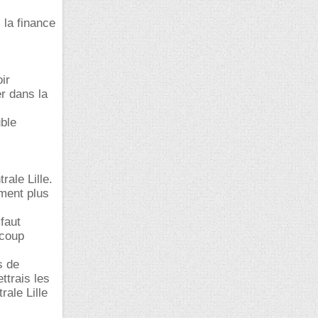
 la finance
ir
r dans la
uble
rale Lille.
ment plus
 faut
ucoup
s de
ttrais les
rale Lille