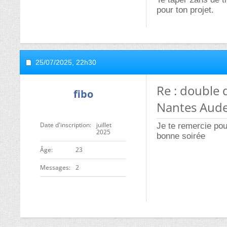
pour ton projet.
25/07/2025,
22h30
Re : double 
fibo
Nantes Aude
Date d'inscription
juillet
Je te remercie pou
2025
bonne soirée
ge
23
Messages
2