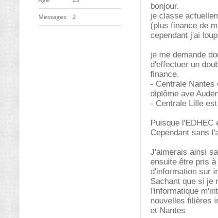
bonjour.
je classe actuellem
Messages
2
(plus finance de m
cependant j'ai lou
je me demande don
d'effectuer un do
finance.
- Centrale Nantes 
diplôme ave Auden
- Centrale Lille e
Puisque l'EDHEC es
Cependant sans l'a
J'aimerais ainsi sav
ensuite être pris 
d'information sur 
Sachant que si je 
l'informatique m'i
nouvelles filières
et Nantes