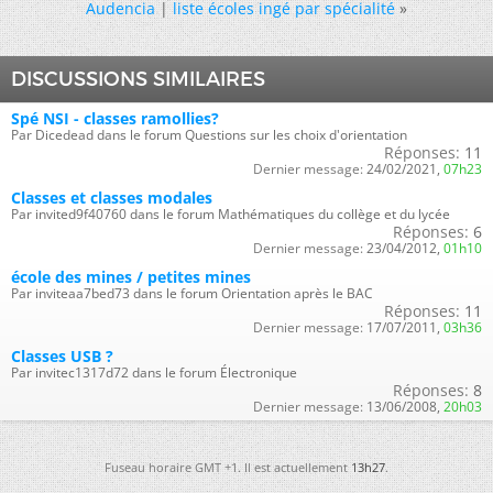
Audencia
|
liste écoles ingé par spécialité
»
DISCUSSIONS SIMILAIRES
Spé NSI - classes ramollies?
Par Dicedead dans le forum Questions sur les choix d'orientation
Réponses:
11
Dernier message:
24/02/2021,
07h23
Classes et classes modales
Par invited9f40760 dans le forum Mathématiques du collège et du lycée
Réponses:
6
Dernier message:
23/04/2012,
01h10
école des mines / petites mines
Par inviteaa7bed73 dans le forum Orientation après le BAC
Réponses:
11
Dernier message:
17/07/2011,
03h36
Classes USB ?
Par invitec1317d72 dans le forum Électronique
Réponses:
8
Dernier message:
13/06/2008,
20h03
Fuseau horaire GMT +1. Il est actuellement
13h27
.