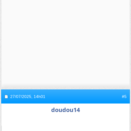
27/07/2025,
14h01
#5
doudou14