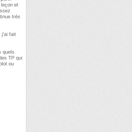
 leçon et
assez
inue très
'ai fait
s quels
 des TP qui
blot ou