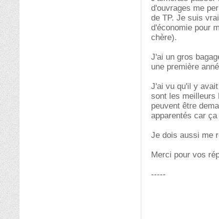
d'ouvrages me perm
de TP. Je suis vra
d'économie pour m
chère).
J'ai un gros bagage
une première anné
J'ai vu qu'il y ava
sont les meilleurs 
peuvent être deman
apparentés car ça 
Je dois aussi me r
Merci pour vos ré
-----