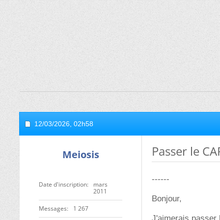
12/03/2026,
02h58
Passer le CA
Meiosis
------
Date d'inscription
mars
2011
Bonjour,
Messages
1 267
J'aimerais passer 