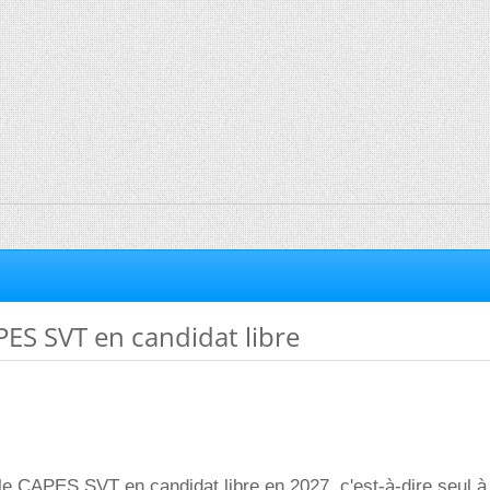
PES SVT en candidat libre
le CAPES SVT en candidat libre en 2027, c'est-à-dire seul à 