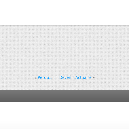
«
Perdu…..
|
Devenir Actuaire
»