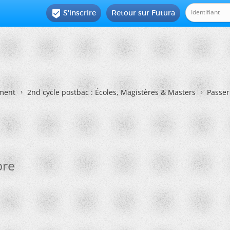
S'inscrire
Retour sur Futura

ement
2nd cycle postbac : Écoles, Magistères & Masters
Passer
bre