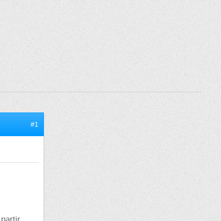
#1
partir