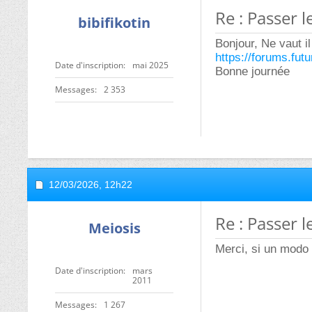
Re : Passer 
bibifikotin
Bonjour, Ne vaut il
https://forums.fut
Date d'inscription
mai 2025
Bonne journée
Messages
2 353
12/03/2026,
12h22
Re : Passer 
Meiosis
Merci, si un modo 
Date d'inscription
mars
2011
Messages
1 267