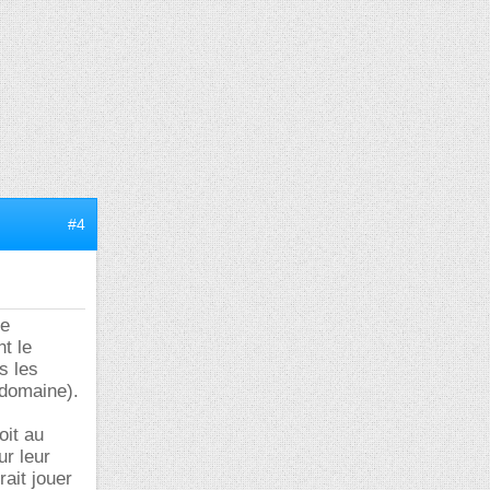
#4
je
t le
s les
 domaine).
oit au
ur leur
rait jouer