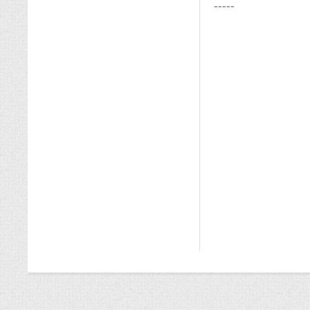
-----