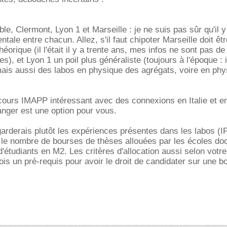
e, Clermont, Lyon 1 et Marseille : je ne suis pas sûr qu'il y
tale entre chacun. Allez, s'il faut chipoter Marseille doit êtr
éorique (il l'était il y a trente ans, mes infos ne sont pas de
), et Lyon 1 un poil plus généraliste (toujours à l'époque : i
ais aussi des labos en physique des agrégats, voire en phy
cours IMAPP intéressant avec des connexions en Italie et e
ranger est une option pour vous.
egarderais plutôt les expériences présentes dans les labos (
 le nombre de bourses de thèses allouées par les écoles doc
'étudiants en M2. Les critères d'allocation aussi selon votr
ois un pré-requis pour avoir le droit de candidater sur une b