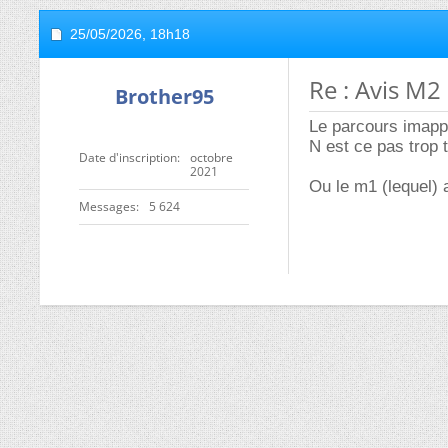
25/05/2026,
18h18
Re : Avis M
Brother95
Le parcours imapp
N est ce pas trop 
Date d'inscription
octobre
2021
Ou le m1 (lequel) a
Messages
5 624