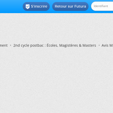
S'inscrire
Retour sur Futura

ement
2nd cycle postbac : Écoles, Magistères & Masters
Avis 