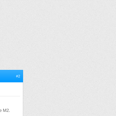
#2
e M2.