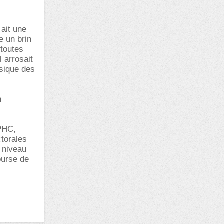
 ait une
e un brin
 toutes
l arrosait
sique des
n
IPHC,
torales
e niveau
ourse de