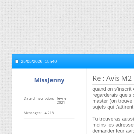
25/05/2026,
18h40
Re : Avis M
MissJenny
quand on s'inscrit
regarderais quels 
Date d'inscription
février
master (on trouve 
2021
sujets qui t'attir
Messages
4 218
Tu trouveras aussi
moins les adresses
demander leur avis 