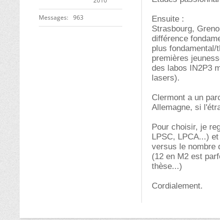
2010
Messages
963
Ensuite :
Strasbourg, Grenobl
différence fondamen
plus fondamental/th
premières jeunesses
des labos IN2P3 m
lasers).
Clermont a un par
Allemagne, si l'ét
Pour choisir, je r
LPSC, LPCA...) et
versus le nombre d
(12 en M2 est parf
thèse...)
Cordialement.