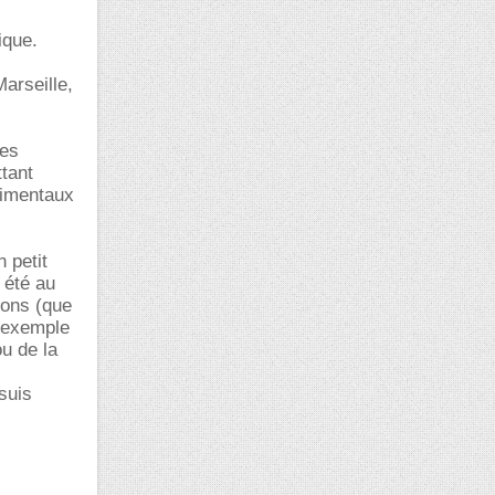
ique.
arseille,
des
tant
rimentaux
 petit
 été au
ions (que
 exemple
u de la
suis