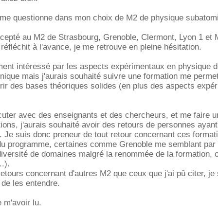
je me questionne dans mon choix de M2 de physique subatom
 accepté au M2 de Strasbourg, Grenoble, Clermont, Lyon 1 et M
r réfléchit à l'avance, je me retrouve en pleine hésitation.
ement intéressé par les aspects expérimentaux en physique 
onique mais j'aurais souhaité suivre une formation me permet
rir des bases théoriques solides (en plus des aspects expé
scuter avec des enseignants et des chercheurs, et me faire un
tions, j'aurais souhaité avoir des retours de personnes ayant
 Je suis donc preneur de tout retour concernant ces format
 du programme, certaines comme Grenoble me semblant par
diversité de domaines malgré la renommée de la formation, o
.).
etours concernant d'autres M2 que ceux que j'ai pû citer, je 
de les entendre.
 m'avoir lu.