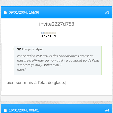
09/01/2004,
15h36
#3
invite2227d753
Envoyé par
dgino
est-ce qu'en etat actuel des connaisances on est en
mesure d'affirmer ou non qu'il y a ou aurait eu de l'eau
sur Mars (si oui justifiez svp) ?
merci
bien sur, mais à l'état de glace.]
16/01/2004,
00h01
#4