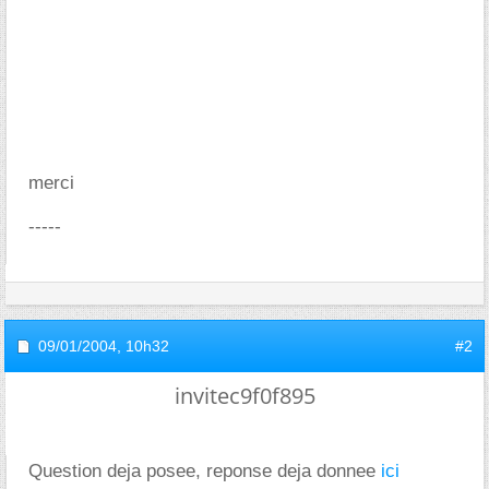
merci
-----
09/01/2004,
10h32
#2
invitec9f0f895
Question deja posee, reponse deja donnee
ici