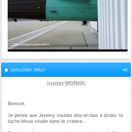
16/01/2004,
00h17
#5
invitec9f0f895
Bonsoir,
Je pense aue Jeremy voulais dire en bas a droite, la
tache bleue située dans le cratere...