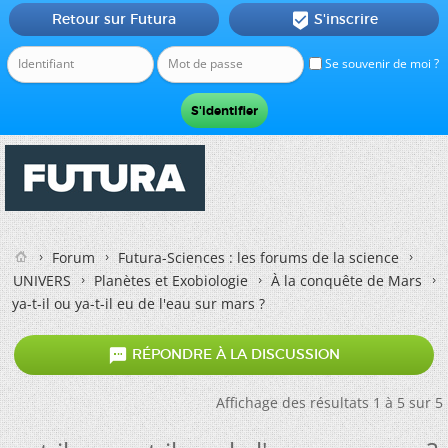
Retour sur Futura
S'inscrire

Se souvenir de moi ?
Forum
Futura-Sciences : les forums de la science
UNIVERS
Planètes et Exobiologie
À la conquête de Mars
ya-t-il ou ya-t-il eu de l'eau sur mars ?

RÉPONDRE À LA DISCUSSION
Affichage des résultats 1 à 5 sur 5