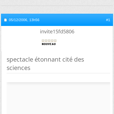
05/12/2006,
13h56
#1
invite15fd5806
spectacle étonnant cité des
sciences