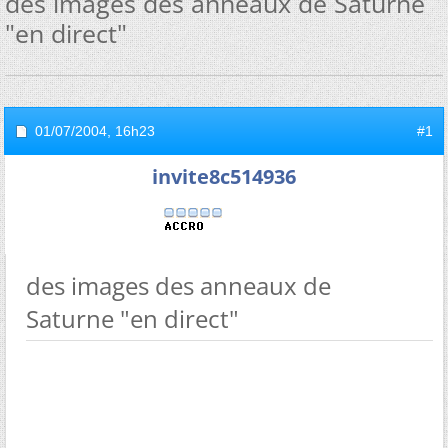
des images des anneaux de Saturne
"en direct"
01/07/2004,
16h23
#1
invite8c514936
des images des anneaux de
Saturne "en direct"