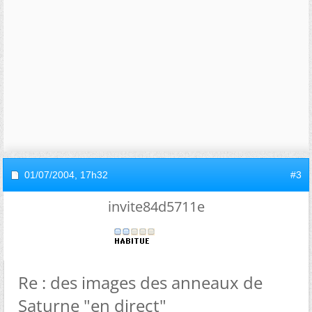
01/07/2004,
17h32
#3
invite84d5711e
Re : des images des anneaux de
Saturne "en direct"