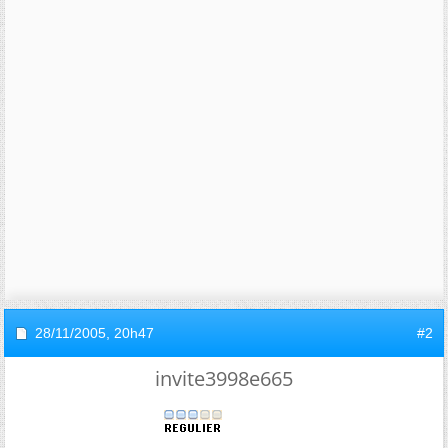
28/11/2005,
20h47
#2
invite3998e665