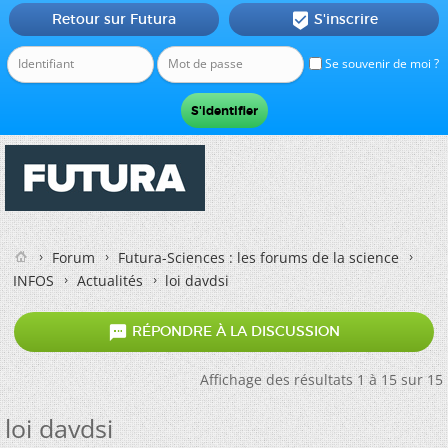
Retour sur Futura
S'inscrire

Se souvenir de moi ?
Forum
Futura-Sciences : les forums de la science
INFOS
Actualités
loi davdsi

RÉPONDRE À LA DISCUSSION
Affichage des résultats 1 à 15 sur 15
loi davdsi