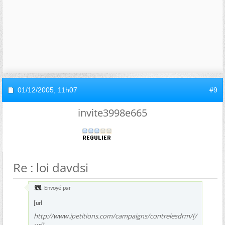
01/12/2005,
11h07
#9
invite3998e665
Re : loi davdsi
Envoyé par
[url
http://www.ipetitions.com/campaigns/contrelesdrm/[/
url]