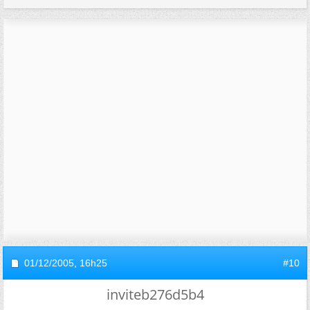
01/12/2005,
16h25
#10
inviteb276d5b4