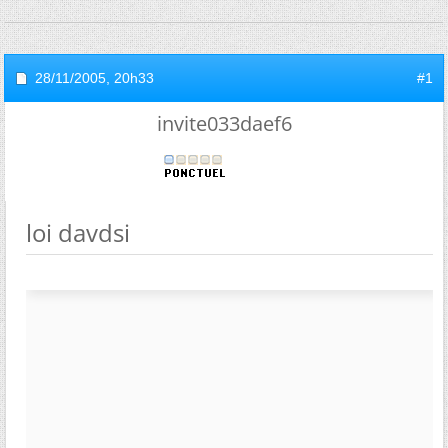
28/11/2005,
20h33
#1
invite033daef6
loi davdsi