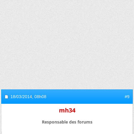
18/03/2014,
08h08
#9
mh34
Responsable des forums