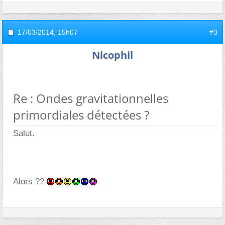
17/03/2014,
15h07
#3
Nicophil
Re : Ondes gravitationnelles
primordiales détectées ?
Salut.
Alors ??