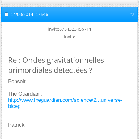
14/03/2014,
17h46
#2
invite6754323456711
Invité
Re : Ondes gravitationnelles
primordiales détectées ?
Bonsoir,
The Guardian :
http://www.theguardian.com/science/2...universe-
bicep
Patrick