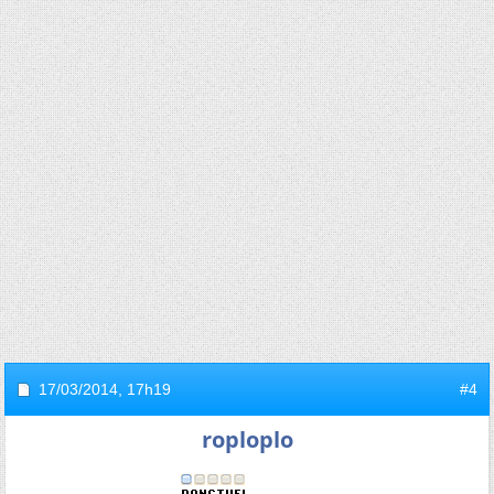
17/03/2014,
17h19
#4
roploplo