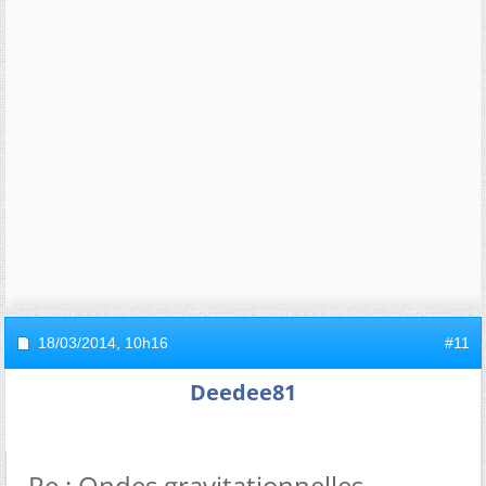
18/03/2014,
10h16
#11
Deedee81
Re : Ondes gravitationnelles