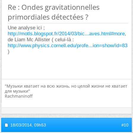
Re : Ondes gravitationnelles
primordiales détectées ?
Une analyse ici ;
http://motls.blogspot.fr/2014/03/bic...aves.html#more
,
de Liam Mc Allister ( celui-là :
http://www.physics.cornell.edu/profe...ion=show/id=83
)
"Музыки хватает на всю жизнь, но целой жизни не хватает
для музыки"
Rachmaninoff
18/03/2014,
09h53
#10