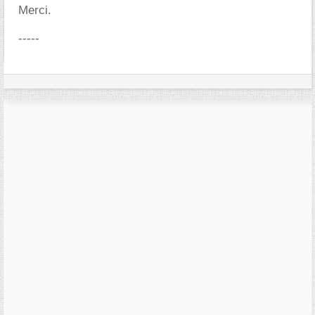
Merci.
-----