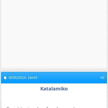
30/05/2014,
16h49
#3
Katalamiko