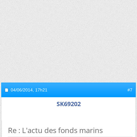
04/06/2014,
17h21
#7
SK69202
Re : L'actu des fonds marins