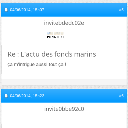
04/06/2014,
15h07
#5
invitebdedc02e
Re : L'actu des fonds marins
ça m'intrigue aussi tout ça !
04/06/2014,
15h22
#6
invite0bbe92c0