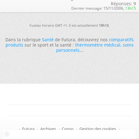
Réponses:
9
Dernier message:
15/11/2006,
13h15
Fuseau horaire GMT +1. Il est actuellement
19h13
.
Dans la rubrique
Santé
de Futura, découvrez nos
comparatifs
produits
sur le sport et la santé :
thermomètre médical
,
soins
personnels
...
-
Futura
-
Archives
-
Conso
-
Gestion des cookies
-