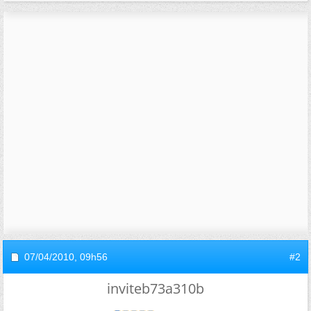
07/04/2010,
09h56
#2
inviteb73a310b