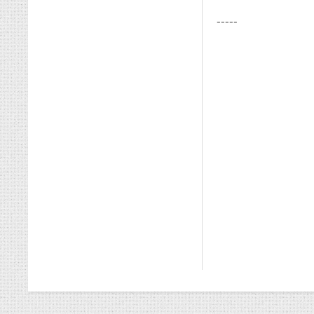
-----