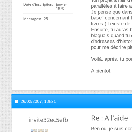
Ton projet a l'air 
Date d'inscription
janvier
parallèles à faire
1970
Je pense que dans 
base" concernant l
Messages
25
livres (il existe 
Ensuite, tu auras 
blaguais quand tu 
d'adresses d'histo
pour me décrire pl
Voilà, après, tu p
A bientôt.
26/02/2007,
13h21
Re : A l'aide
invite32ec5efb
Ben oui je suis c