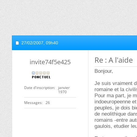
27/02/2007,
09h40
Re : A l'aide
invite74f5e425
Bonjour,
Je suis vraiment d
Date d'inscription
janvier
romaine et la civi
1970
Pour ma part, je m
indoeuropeenne et
Messages
26
peuples, je dois bi
de neolithique dans
romains -entre aut
gaulois, etudier l