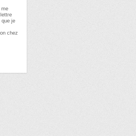
i me
lettre
 que je
tion chez