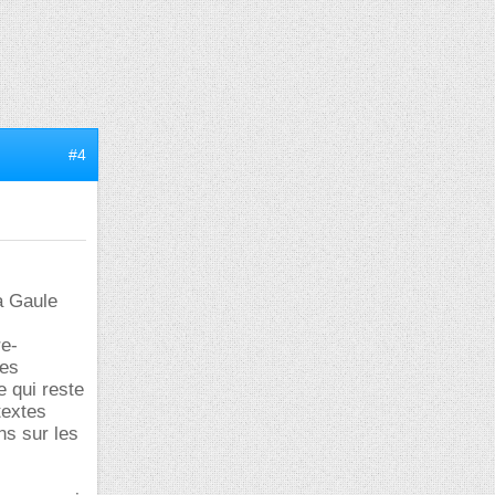
#4
a Gaule
re-
ces
e qui reste
textes
ns sur les