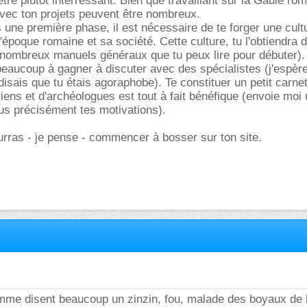
d'être plutôt interressant. Bien que travaillant sur la Gaule ro
 avec ton projets peuvent être nombreux.
une première phase, il est nécessaire de te forger une cult
'époque romaine et sa société. Cette culture, tu l'obtiendra 
de nombreux manuels généraux que tu peux lire pour débuter).
beaucoup à gagner à discuter avec des spécialistes (j'espèr
disais que tu étais agoraphobe). Te constituer un petit carne
riens et d'archéologues est tout à fait bénéfique (envoie moi
us précisément tes motivations).
ourras - je pense - commencer à bosser sur ton site.
omme disent beaucoup un zinzin, fou, malade des boyaux de 