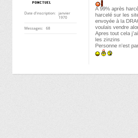
A 99% après harcèl
Date d'inscription
janvier
harcelé sur les sit
1970
envoyée à la DRAC 
voulais vendre alo
Messages
68
Apres tout cela j’
les zinzins
Personne n’est par