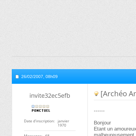
26/02/2007,
08h09
[Archéo An
invite32ec5efb
------
Date d'inscription
janvier
Bonjour
1970
Etant un amoureux
malheureusement ma
Messages
68