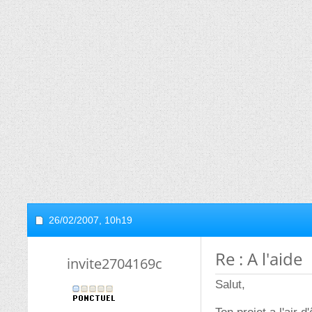
26/02/2007,
10h19
Re : A l'aide
invite2704169c
Salut,