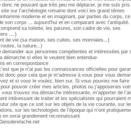
e donc ne pouvant que très peu me déplacer, je me suis pris
n site sur l’archéologie romaine dont voici les grand témes
onhomme moderne et en imaginant, par parties du corps, ce 
t de son corps ... aujourd'hui et en comparant avec l'antiquité.
comprend sa toilette, les parures, son cadre de vie, ses
rs ....)
t de vie (sa maison, ses cultes, ses monnaies...)
 routes, la nature...)
 de demander aux personnes compétentes et intéressées par 
 démarche si elles le veulent bien entendue
ons en correspondance
’est que je n’ai pas les connaissances officielles pour gara
est donc pour cela que je m’adresse à vous pour vous deman
uvez et si vous le voulez, bien sur. Si vous pouviez me faire
pour pouvoir créer mes articles, photos ou j’apposerais vot
 vous trouvez ma démarche intéressante, m’apporter de l’ai
ent intéressant de traiter et les spécialistes qui pourraient m
utur site que ce soit sur les objets de la vie courante, sur le
ations, sur les technologies de l’époque qui n’ont pratiquem
 en serai grandement reconnaissant
500ansderelache.net