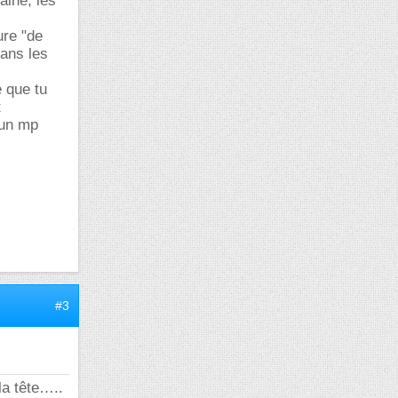
maine, les
ure "de
dans les
e que tu
t
 un mp
#3
la tête…..