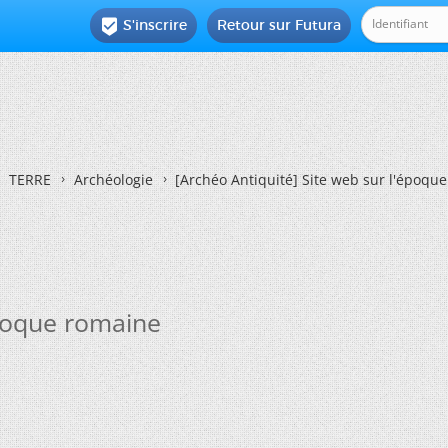
S'inscrire
Retour sur Futura

TERRE
Archéologie
[Archéo Antiquité] Site web sur l'époqu
époque romaine