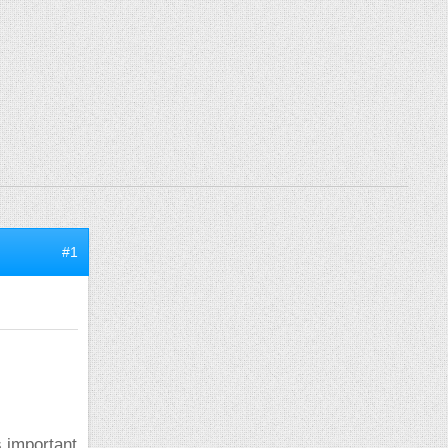
#1
 important