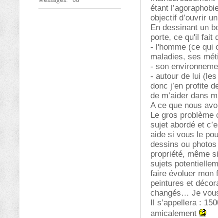
étant l’agoraphobi
objectif d’ouvrir u
En dessinant un b
porte, ce qu'il fai
- l'homme (ce qui 
maladies, ses métie
- son environnemen
- autour de lui (les
donc j’en profite
de m’aider dans ma
A ce que nous av
Le gros problème c
sujet abordé et c’
aide si vous le po
dessins ou photos 
propriété, même si
sujets potentiellem
faire évoluer mon f
peintures et décor
changés… Je vous
Il s’appellera : 1
amicalement