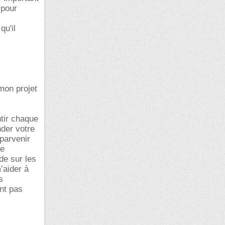
 pour
qu'il
mon projet
ntir chaque
der votre
 parvenir
re
de sur les
’aider à
s
ent pas