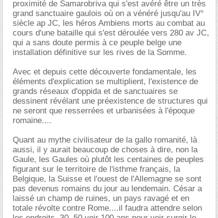
proximité de Samarobriva qui s'est avéré être un très
grand sanctuaire gaulois où on a vénéré jusqu'au IV°
siècle ap JC, les héros Ambiens morts au combat au
cours d'une bataille qui s'est déroulée vers 280 av JC,
qui a sans doute permis à ce peuple belge une
installation définitive sur les rives de la Somme.
Avec et depuis cette découverte fondamentale, les
éléments d'explication se multiplient, l'existence de
grands réseaux d'oppida et de sanctuaires se
dessinent révélant une préexistence de structures qui
ne seront que resserrées et urbanisées à l'époque
romaine....
Quant au mythe civilisateur de la gallo romanité, là
aussi, il y aurait beaucoup de choses à dire, non la
Gaule, les Gaules où plutôt les centaines de peuples
figurant sur le territoire de l'isthme français, la
Belgique, la Suisse et l'ouest de l'Allemagne se sont
pas devenus romains du jour au lendemain. César a
laissé un champ de ruines, un pays ravagé et en
totale révolte contre Rome....il faudra attendre selon
les endroits, 30, 50 voir 100 ans pour voir surgir le