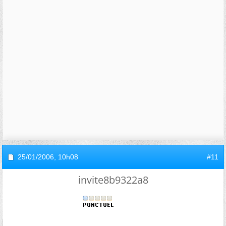
25/01/2006,
10h08
#11
invite8b9322a8