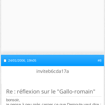
24/01/2006,
19h05
#8
inviteb6cda17a
Re : réflexion sur le "Gallo-romain"
bonsoir,
je pense à peu près cerner ce que Demoule veut dire :