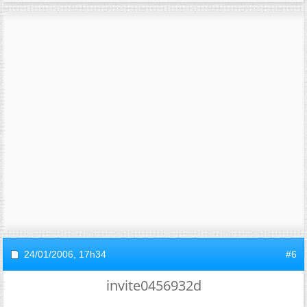
24/01/2006,
17h34
#6
invite0456932d