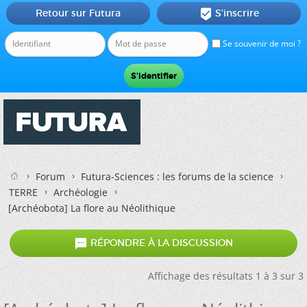
Retour sur Futura
S'inscrire

Se souvenir de moi ?
Forum
Futura-Sciences : les forums de la science
TERRE
Archéologie
[Archéobota] La flore au Néolithique

RÉPONDRE À LA DISCUSSION
Affichage des résultats 1 à 3 sur 3