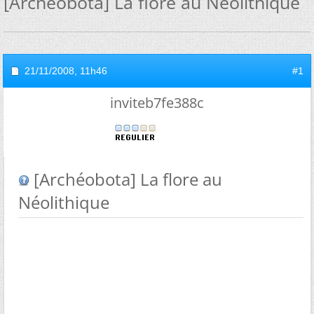
[Archéobota] La flore au Néolithique
21/11/2008,
11h46
#1
inviteb7fe388c
[Archéobota] La flore au
Néolithique