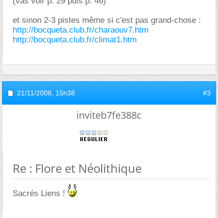
(vas voir p. 29 puis p. 46)
et sinon 2-3 pistes même si c'est pas grand-chose :
http://bocqueta.club.fr/charaouv7.htm
http://bocqueta.club.fr/climat1.htm
21/11/2008,
15h38
#3
inviteb7fe388c
Re : Flore et Néolithique
Sacrés Liens !