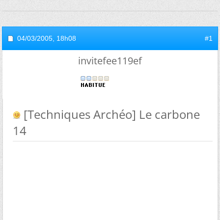
04/03/2005,
18h08
#1
invitefee119ef
[Techniques Archéo] Le carbone
14