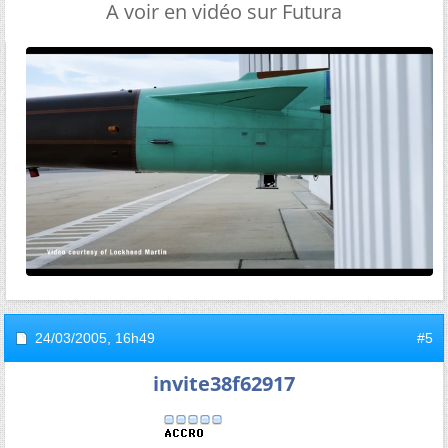
A voir en vidéo sur Futura
24/03/2005,
16h49
#5
invite38f62917