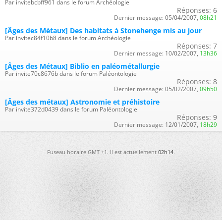
Par invitebcbff961 dans le forum Archéologie
Réponses:
6
Dernier message:
05/04/2007,
08h21
[Âges des Métaux] Des habitats à Stonehenge mis au jour
Par invitec84f10b8 dans le forum Archéologie
Réponses:
7
Dernier message:
10/02/2007,
13h36
[Âges des Métaux] Biblio en paléométallurgie
Par invite70c8676b dans le forum Paléontologie
Réponses:
8
Dernier message:
05/02/2007,
09h50
[Âges des métaux] Astronomie et préhistoire
Par invite372d0439 dans le forum Paléontologie
Réponses:
9
Dernier message:
12/01/2007,
18h29
Fuseau horaire GMT +1. Il est actuellement
02h14
.