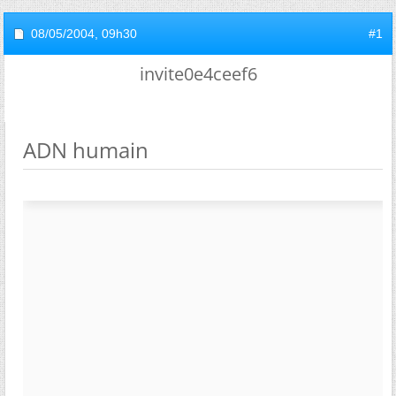
08/05/2004,
09h30
#1
invite0e4ceef6
ADN humain