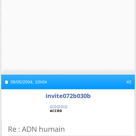
08/05/2004,
10h04
#2
invite072b030b
Re : ADN humain