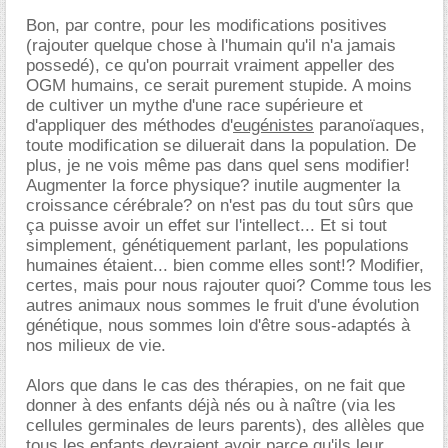
Bon, par contre, pour les modifications positives
(rajouter quelque chose à l'humain qu'il n'a jamais
possedé), ce qu'on pourrait vraiment appeller des
OGM humains, ce serait purement stupide. A moins
de cultiver un mythe d'une race supérieure et
d'appliquer des méthodes d'
eugénistes
paranoïaques,
toute modification se diluerait dans la population. De
plus, je ne vois même pas dans quel sens modifier!
Augmenter la force physique? inutile augmenter la
croissance cérébrale? on n'est pas du tout sûrs que
ça puisse avoir un effet sur l'intellect... Et si tout
simplement, génétiquement parlant, les populations
humaines étaient... bien comme elles sont!? Modifier,
certes, mais pour nous rajouter quoi? Comme tous les
autres animaux nous sommes le fruit d'une évolution
génétique, nous sommes loin d'être sous-adaptés à
nos milieux de vie.
Alors que dans le cas des thérapies, on ne fait que
donner à des enfants déjà nés ou à naître (via les
cellules germinales de leurs parents), des allèles que
tous les enfants
devraient
avoir parce qu'ils leur