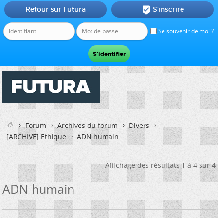
Retour sur Futura
S'inscrire

Se souvenir de moi ?
Forum
Archives du forum
Divers
[ARCHIVE] Ethique
ADN humain
Affichage des résultats 1 à 4 sur 4
ADN humain