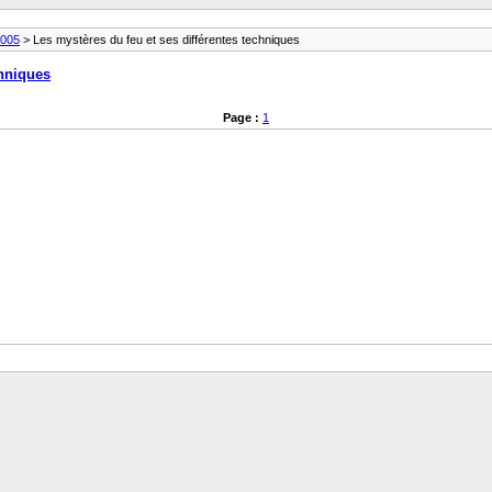
2005
> Les mystères du feu et ses différentes techniques
chniques
Page :
1