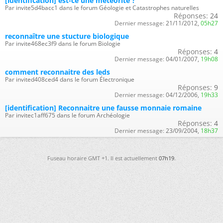
[identification] est-ce une météorite ?
Par invite5d4bacc1 dans le forum Géologie et Catastrophes naturelles
Réponses:
24
Dernier message:
21/11/2012,
05h27
reconnaître une stucture biologique
Par invite468ec3f9 dans le forum Biologie
Réponses:
4
Dernier message:
04/01/2007,
19h08
comment reconnaitre des leds
Par invited408ced4 dans le forum Électronique
Réponses:
9
Dernier message:
04/12/2006,
19h33
[identification] Reconnaitre une fausse monnaie romaine
Par invitec1aff675 dans le forum Archéologie
Réponses:
4
Dernier message:
23/09/2004,
18h37
Fuseau horaire GMT +1. Il est actuellement
07h19
.