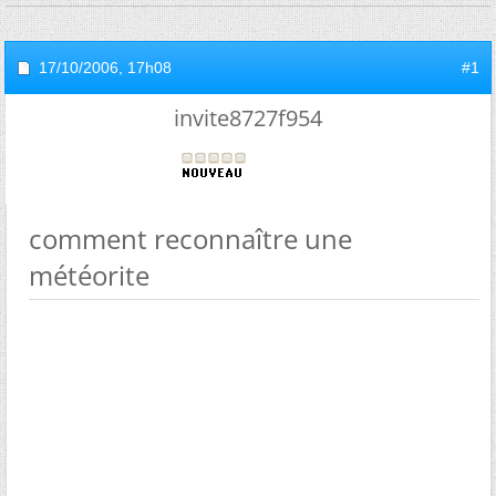
17/10/2006,
17h08
#1
invite8727f954
comment reconnaître une
météorite