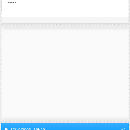
-----
17/10/2006,
19h29
#2