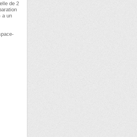
elle de 2
paration
) a un
space-