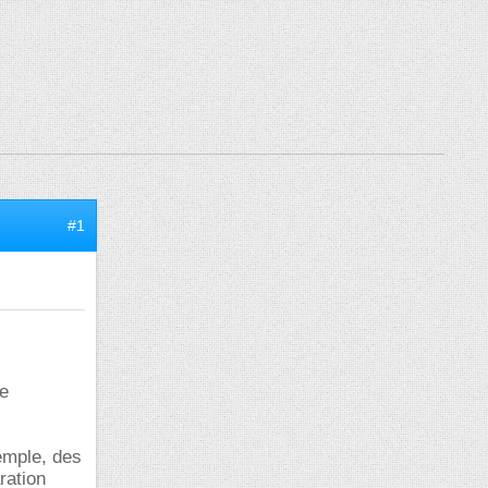
#1
ue
emple, des
ration