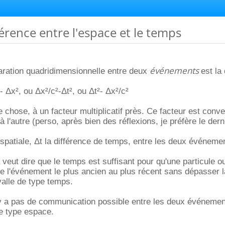
férence entre l'espace et le temps
événements
aration quadridimensionnelle entre deux
est la
- Δx², ou Δx²/c²-Δt², ou Δt²- Δx²/c²
chose, à un facteur multiplicatif près. Ce facteur est conven
à l'autre (perso, après bien des réflexions, je préfère le derni
 spatiale, Δt la différence de temps, entre les deux événeme
 veut dire que le temps est suffisant pour qu'une particule o
e de l'événement le plus ancien au plus récent sans dépasser l
valle de type temps.
n'y a pas de communication possible entre les deux événemen
de type espace.