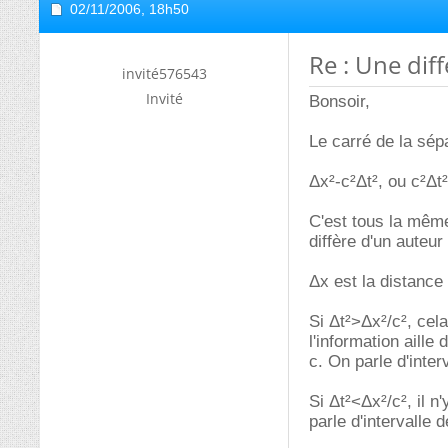
02/11/2006,
18h50
Re : Une dif
invité576543
Invité
Bonsoir,
Le carré de la sép
Δx²-c²Δt², ou c²Δt²
C'est tous la même 
diffère d'un auteur 
Δx est la distance
Si Δt²>Δx²/c², cela
l'information aill
c. On parle d'inter
Si Δt²<Δx²/c², il 
parle d'intervalle 