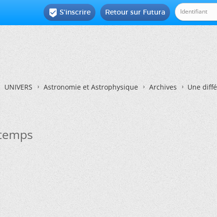
S'inscrire
Retour sur Futura

UNIVERS
Astronomie et Astrophysique
Archives
Une diffé
 temps