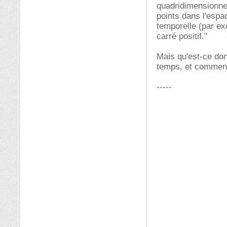
quadridimensionnel
points dans l'espa
temporelle (par e
carré positif."
Mais qu'est-ce don
temps, et comment 
-----