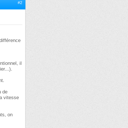
#2
 différence
tionnel, il
er...).
nt.
u de
a vitesse
ts, on