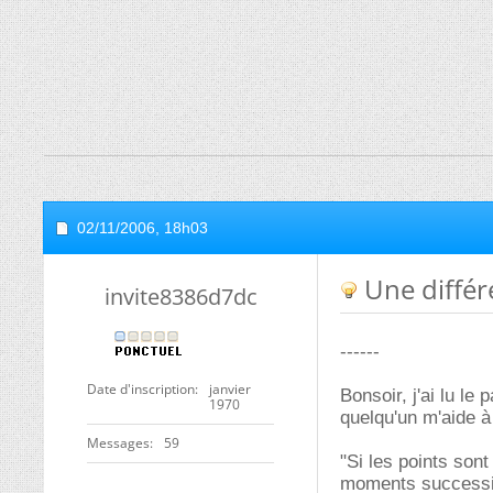
02/11/2006,
18h03
Une différ
invite8386d7dc
------
Date d'inscription
janvier
Bonsoir, j'ai lu le
1970
quelqu'un m'aide à
Messages
59
"Si les points son
moments successifs