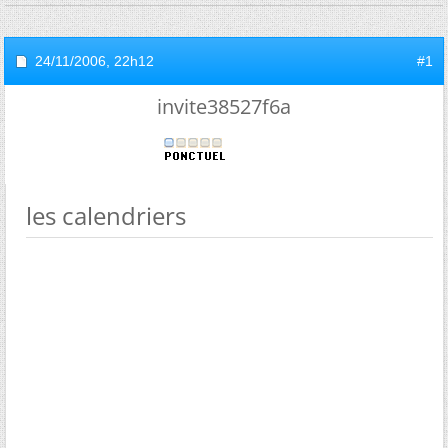
24/11/2006,
22h12
#1
invite38527f6a
les calendriers