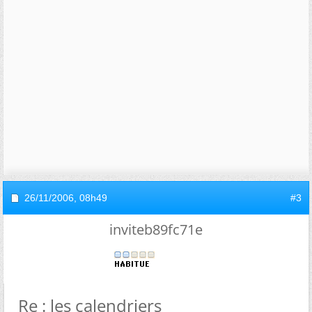
26/11/2006,
08h49
#3
inviteb89fc71e
Re : les calendriers