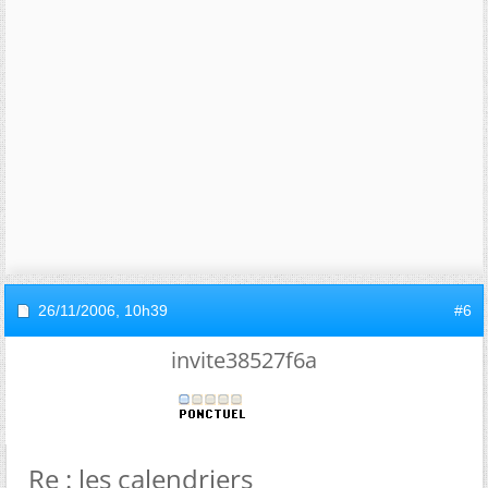
26/11/2006,
10h39
#6
invite38527f6a
Re : les calendriers