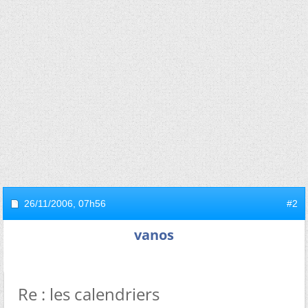
26/11/2006,
07h56
#2
vanos
Re : les calendriers