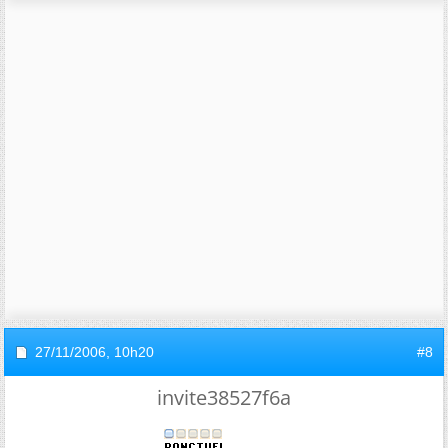
27/11/2006,
10h20
#8
invite38527f6a