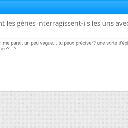
 les gènes interragissent-ils les uns avec
on me parait un peu vague... tu peux préciser? une sorte d'ép
née?...?