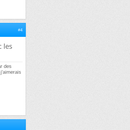
#4
 les
ar des
j'aimerais