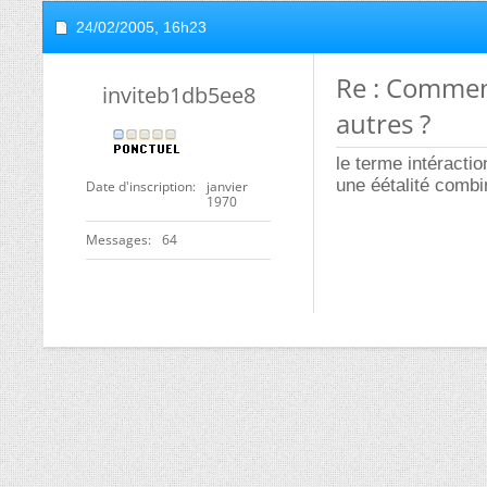
24/02/2005,
16h23
Re : Comment
inviteb1db5ee8
autres ?
le terme intéracti
une éétalité combi
Date d'inscription
janvier
1970
Messages
64