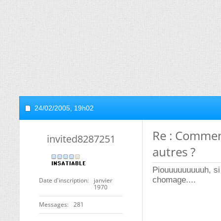
24/02/2005,
19h02
Re : Comment
invited8287251
autres ?
Piouuuuuuuuuh, si 
chomage....
Date d'inscription
janvier
1970
Messages
281