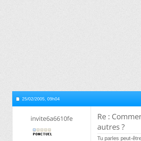
25/02/2005,
09h04
Re : Comment
invite6a6610fe
autres ?
Tu parles peut-êtr