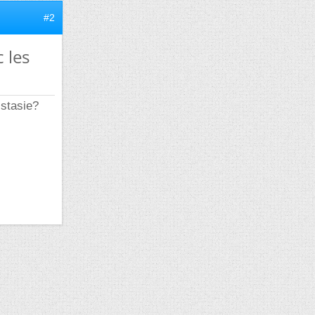
#2
 les
istasie?