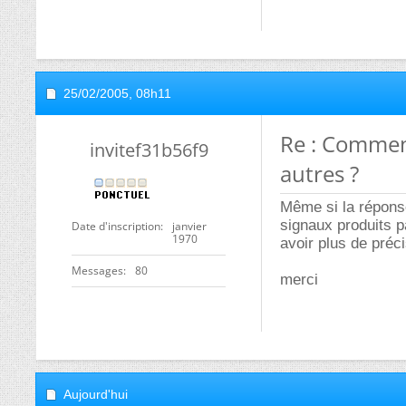
25/02/2005,
08h11
Re : Comment
invitef31b56f9
autres ?
Même si la réponse
signaux produits p
Date d'inscription
janvier
1970
avoir plus de préc
Messages
80
merci
Aujourd'hui