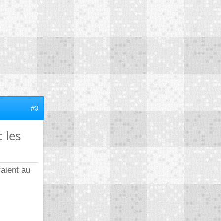
#3
 les
raient au