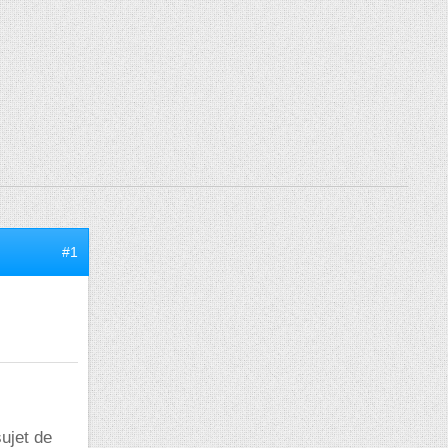
#1
ujet de