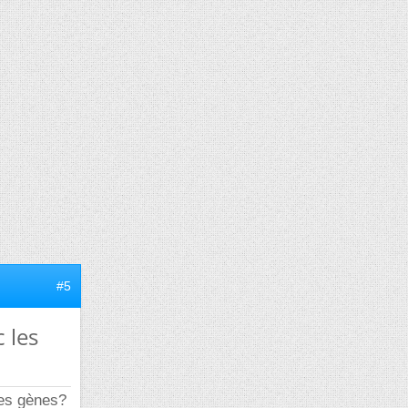
#5
 les
res gènes?