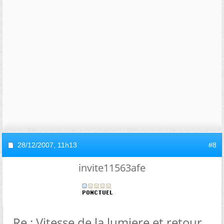
28/12/2007,
11h13
#8
invite11563afe
Re : Vitesse de la lumiere et retour