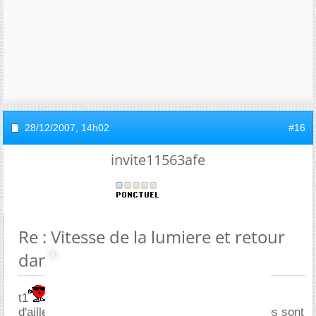
28/12/2007,
14h02
#16
invite11563afe
Re : Vitesse de la lumiere et retour
dans le passé
t1
d'ailleurs derrière les lunettes noires tes lumières sont