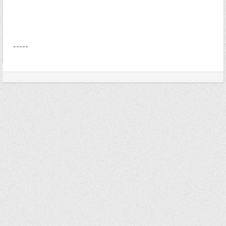
-----