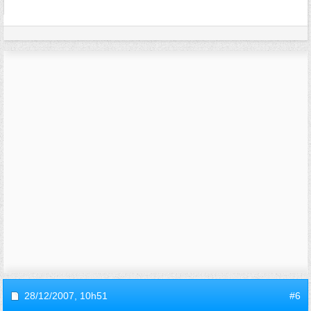
28/12/2007,
10h51
#6