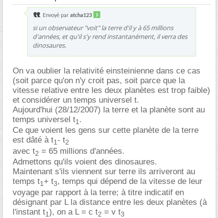
Envoyé par
atcha123
si un observateur "voit" la terre d'il y à 65 millions
d'années, et qu'il s'y rend instantanément, il verra des
dinosaures.
On va oublier la relativité einsteinienne dans ce cas
(soit parce qu'on n'y croit pas, soit parce que la
vitesse relative entre les deux planètes est trop faible)
et considérer un temps universel t.
Aujourd'hui (28/12/2007) la terre et la planète sont au
temps universel t
.
1
Ce que voient les gens sur cette planète de la terre
est dâté à t
- t
1
2
avec t
= 65 millions d'années.
2
Admettons qu'ils voient des dinosaures.
Maintenant s'ils viennent sur terre ils arriveront au
temps t
+ t
, temps qui dépend de la vitesse de leur
1
3
voyage par rapport à la terre; à titre indicatif en
désignant par L la distance entre les deux planètes (à
l'instant t
), on a L = c t
= v t
1
2
3