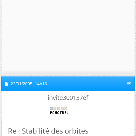
22/01/2005,
14h16
#9
invite300137ef
Re : Stabilité des orbites