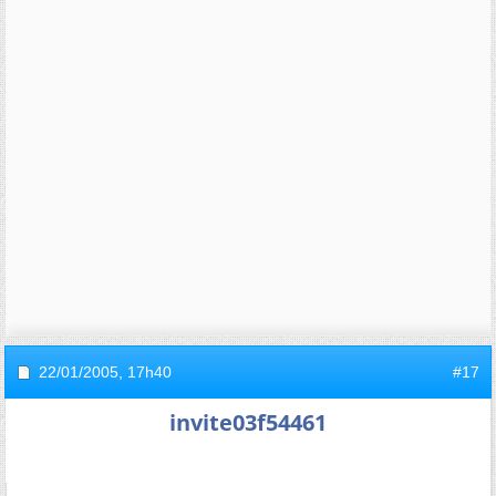
22/01/2005,
17h40
#17
invite03f54461