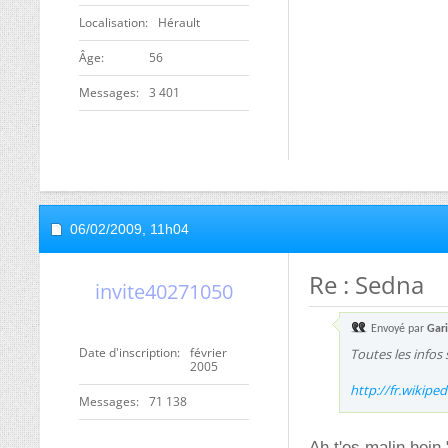
Localisation
Hérault
ge
56
Messages
3 401
06/02/2009,
11h04
Re : Sedna
invite40271050
Envoyé par
Gar
Date d'inscription
février
Toutes les infos 
2005
http://fr.wikipe
Messages
71 138
Ah t'es malin hein