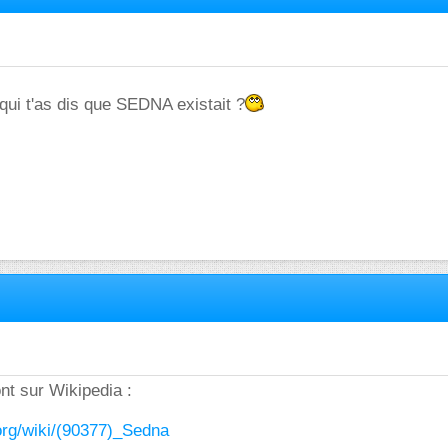
ui t'as dis que SEDNA existait ?
ont sur Wikipedia :
a.org/wiki/(90377)_Sedna