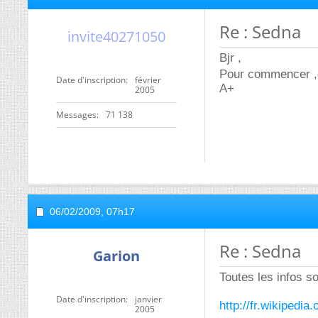
Re : Sedna
invite40271050
Bjr ,
Pour commencer ,q
Date d'inscription
février
A+
2005
Messages
71 138
06/02/2009,
07h17
Re : Sedna
Garion
Toutes les infos s
Date d'inscription
janvier
http://fr.wikipedi
2005