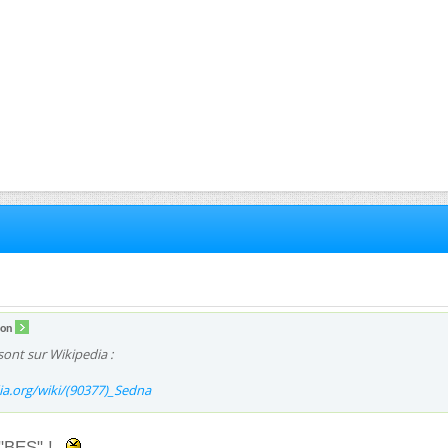
ion
sont sur Wikipedia :
dia.org/wiki/(90377)_Sedna
 "BES" !