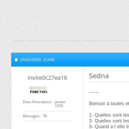
05/02/2009,
21h05
Sedna
invite0c27ea16
------
Date d'inscription
janvier
Bonsoir à toutes et
1970
1- Quelles sont l
Messages
76
2- Quelles sont le
3- Quand a t elle 