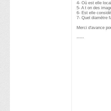
4- Où est elle loca
5- A t on des imag
6- Est elle consi
7- Quel diamètre fa
Merci d'avance po
-----