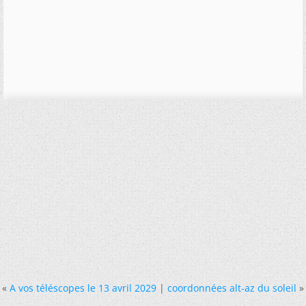
«
A vos téléscopes le 13 avril 2029
|
coordonnées alt-az du soleil
»