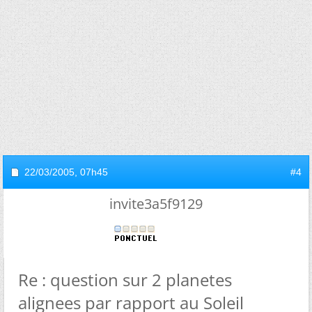
22/03/2005,
07h45
#4
invite3a5f9129
Re : question sur 2 planetes
alignees par rapport au Soleil