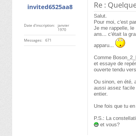
Re : Quelque
invited6525aa8
Salut.
Pour moi, c'est par
Date d'inscription
janvier
Je me rappelle, le 
1970
ans... c'était la gr
Messages
671
apparu...
Comme Boson_2_higg
et essaye de repér
ouverte tendu vers 
Ou sinon, en été, a
aussi assez facile
entier.
Une fois que tu en 
P.S.: La constellat
et vous?