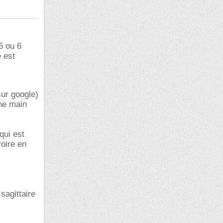
 5 ou 6
e est
sur google)
une main
qui est
voire en
sagittaire