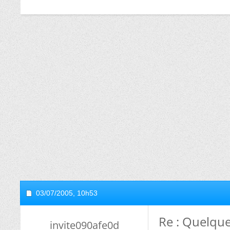
03/07/2005,
10h53
Re : Quelque
invite090afe0d