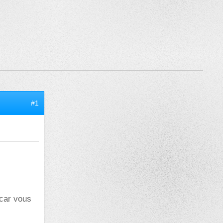
#1
 car vous