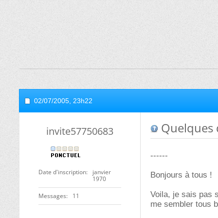
02/07/2005,
23h22
Quelques q
invite57750683
------
Date d'inscription
janvier
Bonjours à tous !
1970
Voila, je sais pas
Messages
11
me sembler tous b