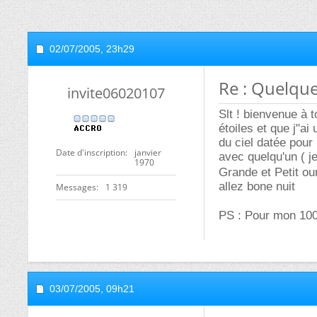
02/07/2005,
23h29
Re : Quelque
invite06020107
Slt ! bienvenue à t
étoiles et que j"a
du ciel datée pour
Date d'inscription
janvier
avec quelqu'un ( je
1970
Grande et Petit our
allez bone nuit
Messages
1 319
PS : Pour mon 10
03/07/2005,
09h21