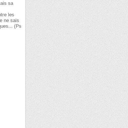
Mais sa
ntre les
je ne sais
ues... (Ps