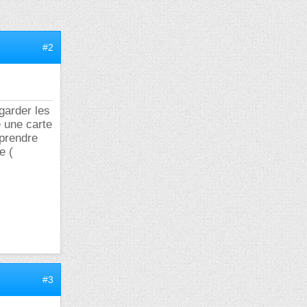
#2
egarder les
e une carte
pprendre
e (
#3