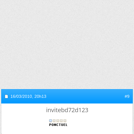
16/03/2010,
20h13
#9
invitebd72d123