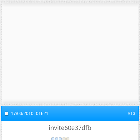
17/03/2010,
01h21
#13
invite60e37dfb