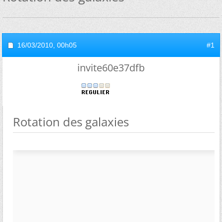
16/03/2010,
00h05
#1
invite60e37dfb
Rotation des galaxies