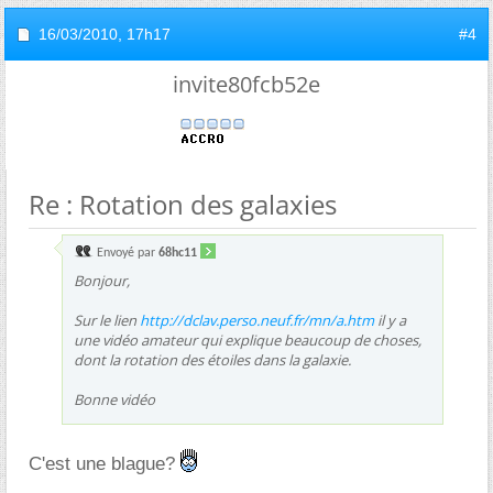
16/03/2010,
17h17
#4
invite80fcb52e
Re : Rotation des galaxies
Envoyé par
68hc11
Bonjour,
Sur le lien
http://dclav.perso.neuf.fr/mn/a.htm
il y a
une vidéo amateur qui explique beaucoup de choses,
dont la rotation des étoiles dans la galaxie.
Bonne vidéo
C'est une blague?