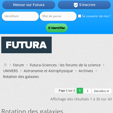
Retour sur Futura
S'inscrire

Se souvenir de moi ?
Forum
Futura-Sciences : les forums de la science
UNIVERS
Astronomie et Astrophysique
Archives
Rotation des galaxies
Page 1 sur 2
1
Dernière
Affichage des résultats 1 à 30 sur 43
Rotation des galaxies