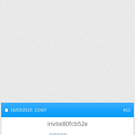
16/03/2010,
21h07
#12
invite80fcb52e