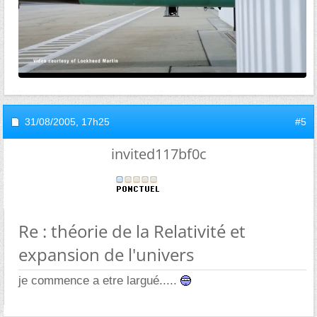
31/08/2005,
17h25
#5
invited117bf0c
Re : théorie de la Relativité et
expansion de l'univers
je commence a etre largué.....