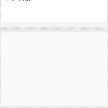
-----