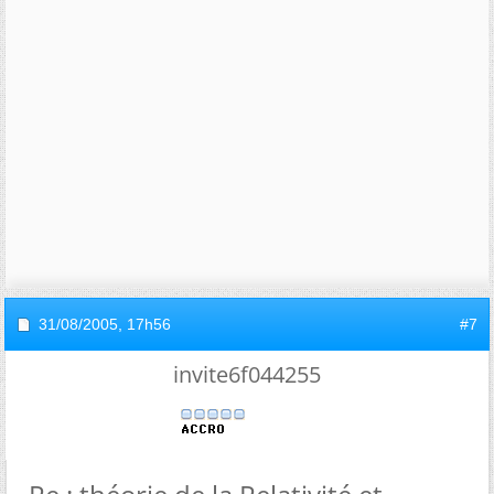
31/08/2005,
17h56
#7
invite6f044255