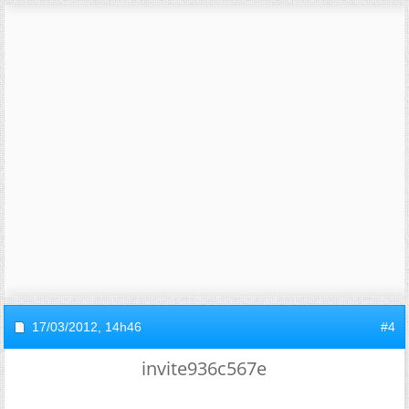
17/03/2012,
14h46
#4
invite936c567e