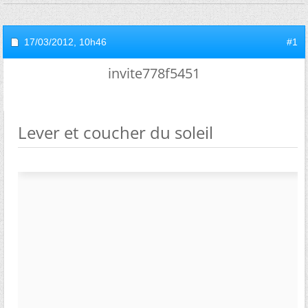
17/03/2012,
10h46
#1
invite778f5451
Lever et coucher du soleil